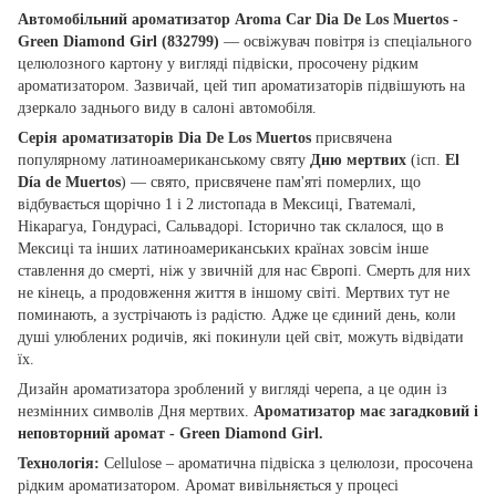
Автомобільний ароматизатор Aroma Car Dia De Los Muertos -
Green Diamond Girl (832799)
— освіжувач повітря із спеціального
целюлозного картону у вигляді підвіски, просочену рідким
ароматизатором. Зазвичай, цей тип ароматизаторів підвішують на
дзеркало заднього виду в салоні автомобіля.
Серія ароматизаторів Dia De Los Muertos
присвячена
популярному латиноамериканському святу
Дню мертвих
(ісп.
El
Día de Muertos
) — свято, присвячене пам'яті померлих, що
відбувається щорічно 1 і 2 листопада в Мексиці, Гватемалі,
Нікарагуа, Гондурасі, Сальвадорі. Історично так склалося, що в
Мексиці та інших латиноамериканських країнах зовсім інше
ставлення до смерті, ніж у звичній для нас Європі. Смерть для них
не кінець, а продовження життя в іншому світі. Мертвих тут не
поминають, а зустрічають із радістю. Адже це єдиний день, коли
душі улюблених родичів, які покинули цей світ, можуть відвідати
їх.
Дизайн ароматизатора зроблений у вигляді черепа, а це один із
незмінних символів Дня мертвих.
Ароматизатор має загадковий і
неповторний аромат - Green Diamond Girl.
Технологія:
Cellulose – ароматична підвіска з целюлози, просочена
рідким ароматизатором. Аромат вивільняється у процесі