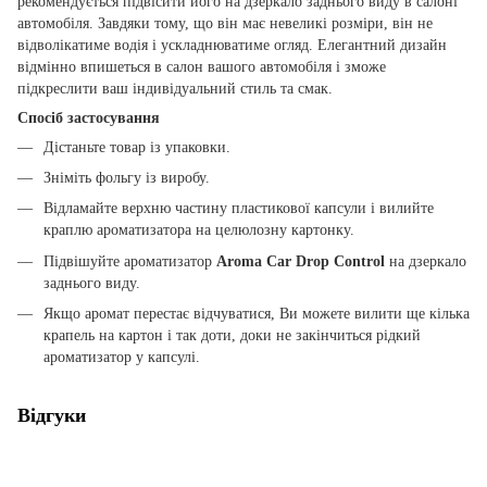
рекомендується підвісити його на дзеркало заднього виду в салоні
автомобіля. Завдяки тому, що він має невеликі розміри, він не
відволікатиме водія і ускладнюватиме огляд. Елегантний дизайн
відмінно впишеться в салон вашого автомобіля і зможе
підкреслити ваш індивідуальний стиль та смак.
Спосіб застосування
Дістаньте товар із упаковки.
Зніміть фольгу із виробу.
Відламайте верхню частину пластикової капсули і вилийте
краплю ароматизатора на целюлозну картонку.
Підвішуйте ароматизатор
Aroma Car Drop Control
на дзеркало
заднього виду.
Якщо аромат перестає відчуватися, Ви можете вилити ще кілька
крапель на картон і так доти, доки не закінчиться рідкий
ароматизатор у капсулі.
Відгуки