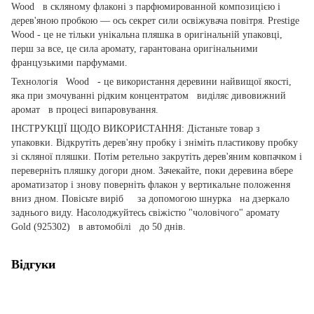
Wood в скляному флаконі з парфюмированной композицією і
дерев'яною пробкою — ось секрет сили освіжувача повітря. Prestige
Wood - це не тільки унікальна пляшка в оригінальній упаковці,
перш за все, це сила аромату, гарантована оригінальними
французькими парфумами.
Технологія Wood - це використання деревини найвищої якості,
яка при змочуванні рідким концентратом виділяє дивовижний
аромат в процесі випаровування.
ІНСТРУКЦІЇ ЩОДО ВИКОРИСТАННЯ: Дістаньте товар з
упаковки. Відкрутіть дерев'яну пробку і зніміть пластикову пробку
зі скляної пляшки. Потім ретельно закрутіть дерев'яним ковпачком і
переверніть пляшку догори дном. Зачекайте, поки деревина вбере
ароматизатор і знову поверніть флакон у вертикальне положення
вниз дном. Повісьте виріб за допомогою шнурка на дзеркало
заднього виду. Насолоджуйтесь свіжістю "чоловічого" аромату
Gold (925302) в автомобілі до 50 днів.
Відгуки