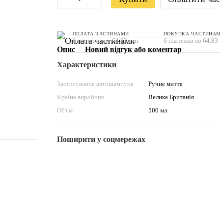
ОПЛАТА ЧАСТИНАМИ
ПОКУПКА ЧАСТИНА
6 платежів по 64.83 грн
6 платежів по 64.83
Опис
Новий відгук або коментар
Характеристики
Застосування автошампуня
Ручне миття
Країна виробник
Велика Британія
Об'єм
500 мл
Поширити у соцмережах