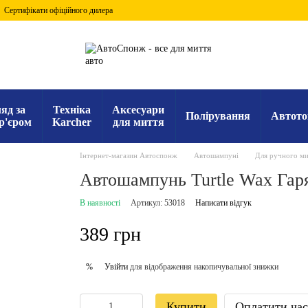
Сертифікати офіційного дилера
яд за
Техніка
Аксесуари
Полірування
Автото
р'єром
Karcher
для миття
Інтернет-магазин Автоспонж
Автошампуні
Для ручного ми
Автошампунь Turtle Wax Гар
В наявності
Артикул: 53018
Написати відгук
389 грн
Увійти
для відображення накопичувальної знижки
%
Купити
Оплатити ча