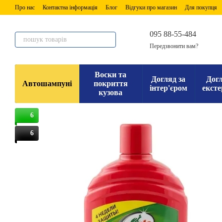
Перейти до основного контенту
Про нас
Контактна інформація
Блог
Відгуки про магазин
Для покупця
095 88-55-484
Передзвонити вам?
Воски та
Догляд за
Догл
Автошампуні
покриття
інтер'єром
ексте
кузова
6
6