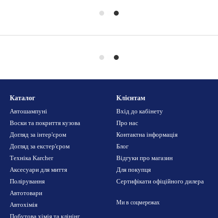
Каталог
Клієнтам
Автошампуні
Вхід до кабінету
Воски та покриття кузова
Про нас
Догляд за інтер'єром
Контактна інформація
Догляд за екстер'єром
Блог
Техніка Karcher
Відгуки про магазин
Аксесуари для миття
Для покупця
Полірування
Сертифікати офіційного дилера
Автотовари
Ми в соцмережах
Автохімія
Побутова хімія та клінінг