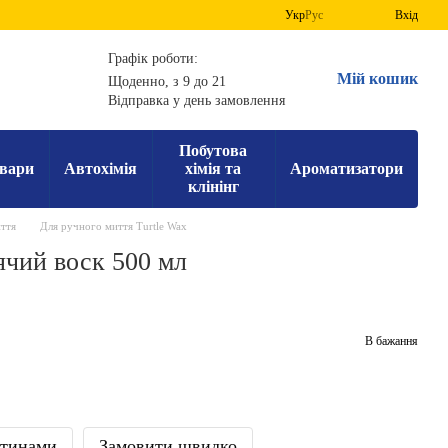
Укр
Рус
Вхід
Графік роботи:
Мій кошик
Щоденно, з 9 до 21
Відправка у день замовлення
Побутова
вари
Автохімія
хімія та
Ароматизатори
клінінг
ття
Для ручного миття Turtle Wax
ячий воск 500 мл
В бажання
стинами
Замовити швидко