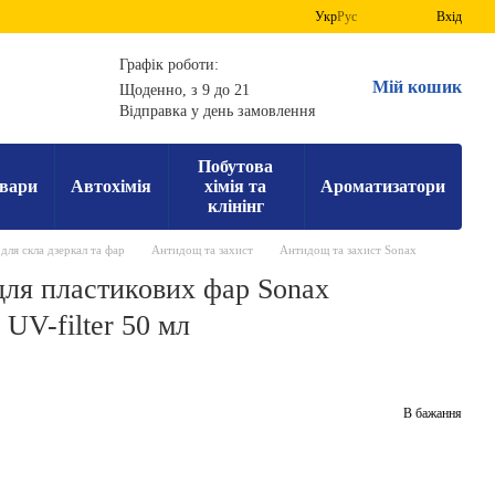
Укр
Рус
Вхід
Графік роботи:
Мій кошик
Щоденно, з 9 до 21
Відправка у день замовлення
Побутова
вари
Автохімія
хімія та
Ароматизатори
клінінг
для скла дзеркал та фар
Антидощ та захист
Антидощ та захист Sonax
для пластикових фар Sonax
UV-filter 50 мл
В бажання