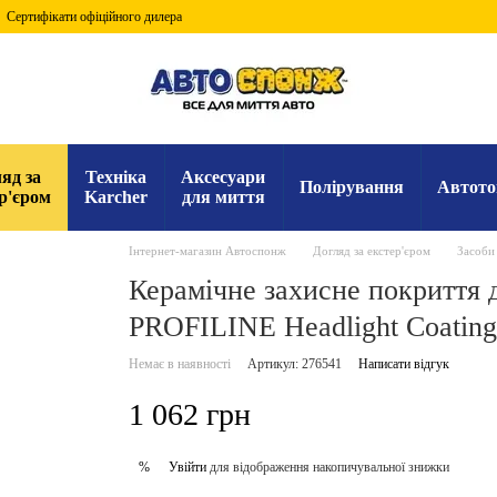
Сертифікати офіційного дилера
яд за
Техніка
Аксесуари
Полірування
Автото
р'єром
Karcher
для миття
Інтернет-магазин Автоспонж
Догляд за екстер'єром
Засоби 
Керамічне захисне покриття 
PROFILINE Headlight Coating 
Немає в наявності
Артикул: 276541
Написати відгук
1 062 грн
Увійти
для відображення накопичувальної знижки
%