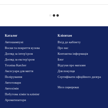
Каталог
Клієнтам
Автошампуні
Вхід до кабінету
Воски та покриття кузова
Про нас
Догляд за інтер'єром
Контактна інформація
Догляд за екстер'єром
Блог
Техніка Karcher
Відгуки про магазин
Аксесуари для миття
Для покупця
Полірування
Сертифікати офіційного дилера
Автотовари
Ми в соцмережах
Автохімія
Побутова хімія та клінінг
Ароматизатори