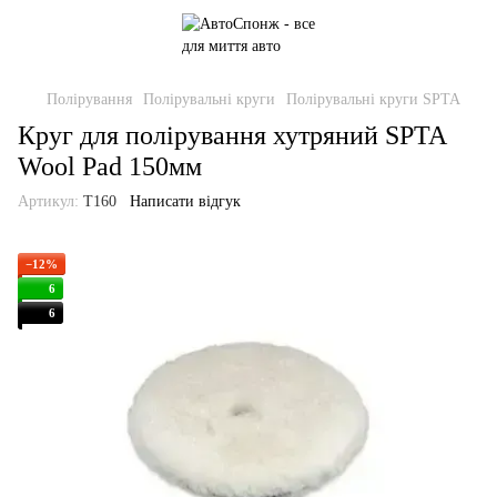
Полірування
Полірувальні круги
Полірувальні круги SPTA
Круг для полірування хутряний SPTA
Wool Pad 150мм
Артикул:
T160
Написати відгук
−12%
6
6