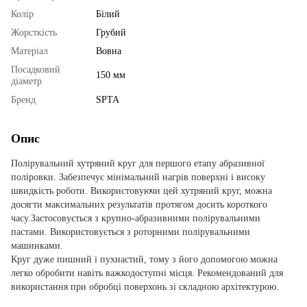
Колір
Білий
Жорсткість
Грубий
Матеріал
Вовна
Посадковий
150 мм
діаметр
Бренд
SPTA
Опис
Полірувальний хутряний круг для першого етапу абразивної
поліровки. Забезпечує мінімальний нагрів поверхні і високу
швидкість роботи. Використовуючи цей хутряний круг, можна
досягти максимальних результатів протягом досить короткого
часу.Застосовується з крупно-абразивними полірувальними
пастами. Використовується з роторними полірувальними
машинками.
Круг дуже пишний і пухнастий, тому з його допомогою можна
легко обробити навіть важкодоступні місця. Рекомендований для
використання при обробці поверхонь зі складною архітектурою.