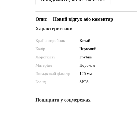
Опис
Новий відгук або коментар
Характеристики
Країна виробник
Китай
Колір
Червоний
Жорсткість
Грубий
Матеріал
Поролон
Посадковий діаметр
125 мм
Бренд
SPTA
Поширити у соцмережах