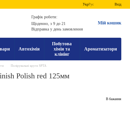
Укр
Рус
Вхід
Графік роботи:
Мій кошик
Щоденно, з 9 до 21
Відправка у день замовлення
Побутова
вари
Автохімія
хімія та
Ароматизатори
клінінг
уги
Полірувальні круги SPTA
nish Polish red 125мм
В бажання