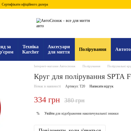
Сертифікати офіційного дилера
яд за
Техніка
Аксесуари
Полірування
Автото
р'єром
Karcher
для миття
Інтернет-магазин Автоспонж
Полірування
Полірувальні кр
Круг для полірування SPTA Fi
Немає в наявності
Артикул: T20
Написати відгук
334 грн
380 грн
Увійти
для відображення накопичувальної знижки
%
Повідомити, коли з'явиться