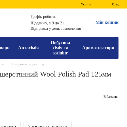
Укр
Рус
Вхід
Графік роботи:
Мій кошик
Щоденно, з 9 до 21
Відправка у день замовлення
Побутова
вари
Автохімія
хімія та
Ароматизатори
клінінг
уги
Полірувальні круги Tonyin
 шерстянний Wool Polish Pad 125мм
В бажання
стинами
Замовити швидко