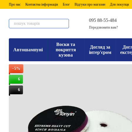
Перейти до основного контенту
Про нас
Контактна інформація
Блог
Відгуки про магазин
Для покупця
095 88-55-484
Передзвонити вам?
Воски та
Догляд за
Догл
Автошампуні
покриття
інтер'єром
ексте
кузова
−5%
6
6