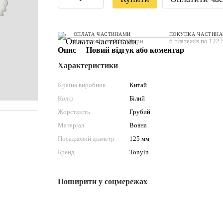
ОПЛАТА ЧАСТИНАМИ
ПОКУПКА ЧАСТИН
6 платежів по 122.50 грн
6 платежів по 122.
Опис
Новий відгук або коментар
Характеристики
Країна виробник
Китай
Колір
Білий
Жорсткість
Грубий
Матеріал
Вовна
Посадковий діаметр
125 мм
Бренд
Tonyin
Поширити у соцмережах