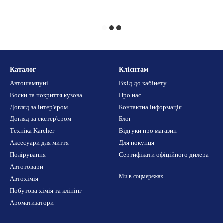
Каталог
Клієнтам
Автошампуні
Вхід до кабінету
Воски та покриття кузова
Про нас
Догляд за інтер'єром
Контактна інформація
Догляд за екстер'єром
Блог
Техніка Karcher
Відгуки про магазин
Аксесуари для миття
Для покупця
Полірування
Сертифікати офіційного дилера
Автотовари
Ми в соцмережах
Автохімія
Побутова хімія та клінінг
Ароматизатори