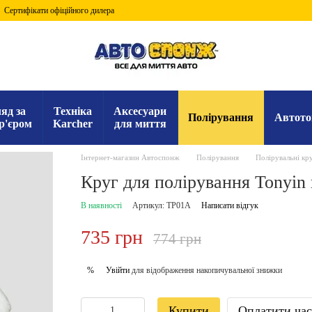
Сертифікати офіційного дилера
яд за
Техніка
Аксесуари
Полірування
Автото
р'єром
Karcher
для миття
Інтернет-магазин Автоспонж
Полірування
Полірувальні кр
Круг для полірування Tonyin
В наявності
Артикул: TP01A
Написати відгук
735 грн
774 грн
Увійти
для відображення накопичувальної знижки
%
Купити
Оплатити ча