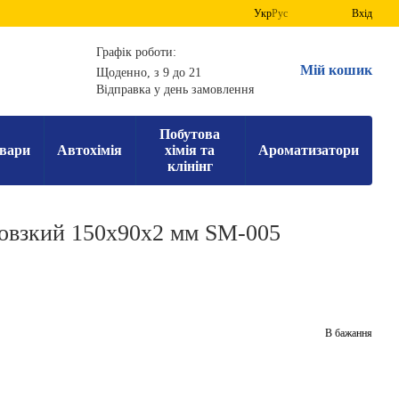
Укр
Рус
Вхід
Графік роботи:
Мій кошик
Щоденно, з 9 до 21
Відправка у день замовлення
Побутова
вари
Автохімія
хімія та
Ароматизатори
клінінг
овзкий 150х90х2 мм SM-005
В бажання