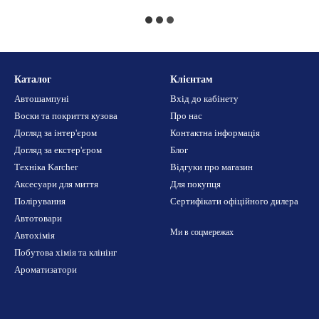
Каталог
Клієнтам
Автошампуні
Вхід до кабінету
Воски та покриття кузова
Про нас
Догляд за інтер'єром
Контактна інформація
Догляд за екстер'єром
Блог
Техніка Karcher
Відгуки про магазин
Аксесуари для миття
Для покупця
Полірування
Сертифікати офіційного дилера
Автотовари
Ми в соцмережах
Автохімія
Побутова хімія та клінінг
Ароматизатори