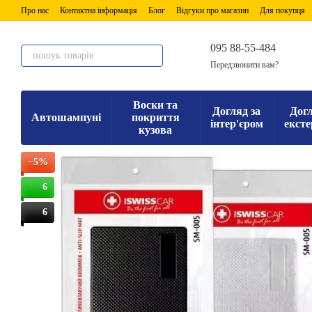
Перейти до основного контенту
Про нас
Контактна інформація
Блог
Відгуки про магазин
Для покупця
095 88-55-484
Передзвонити вам?
Воски та
Догляд за
Догл
Автошампуні
покриття
інтер'єром
ексте
кузова
−5%
6
6