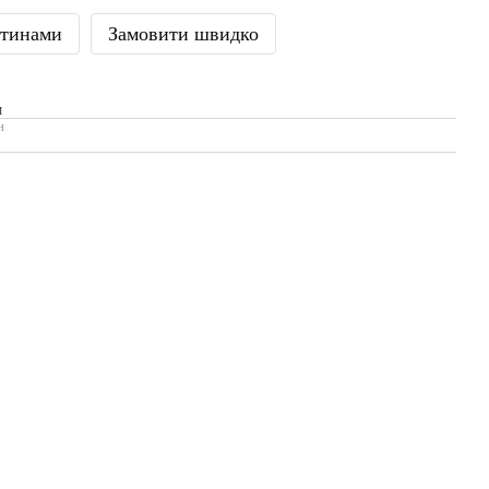
стинами
Замовити швидко
И
н