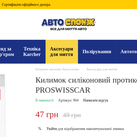
Сертифікати офіційного дилера
яд за
Техніка
Аксесуари
Полірування
Автото
р'єром
Karcher
для миття
Інтернет-магазин Автоспонж
Аксесуари для миття
Килимок силіконовий протик
PROSWISSCAR
В наявності
Артикул: 964
Написати відгук
47 грн
49 грн
Увійти
для відображення накопичувальної знижки
%