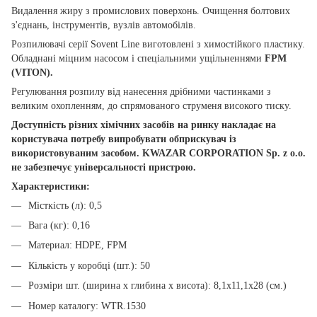
Видалення жиру з промислових поверхонь. Очищення болтових
з'єднань, інструментів, вузлів автомобілів.
Розпилювачі серії Sovent Line виготовлені з химостійкого пластику.
Обладнані міцним насосом і спеціальними ущільненнями
FPM
(VITON).
Регулювання розпилу від нанесення дрібними частинками з
великим охопленням, до спрямованого струменя високого тиску.
Доступність різних хімічних засобів на ринку накладає на
користувача потребу випробувати обприскувач із
використовуваним засобом. KWAZAR CORPORATION Sp. z o.o.
не забезпечує універсальності пристрою.
Характеристики:
Місткість (л): 0,5
Вага (кг): 0,16
Материал: HDPE, FPM
Кількість у коробці (шт.): 50
Розміри шт. (ширина х глибина х висота): 8,1х11,1х28 (см.)
Номер каталогу: WTR.1530