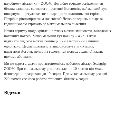
налобному ліхтарику – ZOOM. Потрібне точкове освітлення чи
більша дальність світлового променя? Встановіть найменший кут,
повернувши регулювальне кільце проти годинникової стрілки.
Потрібне рівномірне та м'яке світло? Легко поверніть кільце за
годинниковою стрілкою до максимального значення.
Нахил корпусу щодо кріплення також можна змінювати, виходячи з
поточних потреб. Максимальний кут нахилу – 45 °. Також
підігнати під себе можна ремінець. Він еластичний і міцний
одночасно. Це дає можливість використовувати ліхтарик,
надягаючи його як прямо на голову, так поверх захисної каски,
шолома або шапки.
Ми не дарма згадали про автономність лобового ліхтаря Scangrip
ZOOM. При мінімальному рівні освітлення 10 люмен він може
безперервно працювати до 19 годин. При максимальному режимі
220 люмен час його роботи становить більше 4 годин.
Відгуки