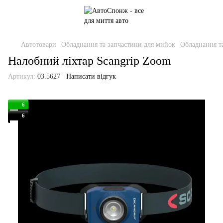
Автотовари
Обладнання та запчастини для мийок
Обладнання та
Налобний ліхтар Scangrip Zoom
Артикул:
03.5627
Написати відгук
6
6