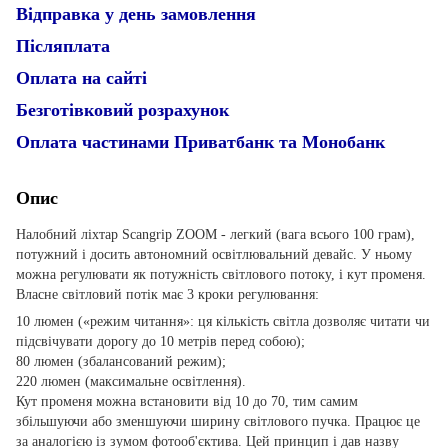
Відправка у день замовлення
Післяплата
Оплата на сайті
Безготівковий розрахунок
Оплата частинами Приватбанк та Монобанк
Опис
Налобний ліхтар Scangrip ZOOM - легкий (вага всього 100 грам),
потужний і досить автономний освітлювальний девайс. У ньому
можна регулювати як потужність світлового потоку, і кут променя.
Власне світловий потік має 3 кроки регулювання:
10 люмен («режим читання»: ця кількість світла дозволяє читати чи
підсвічувати дорогу до 10 метрів перед собою);
80 люмен (збалансований режим);
220 люмен (максимальне освітлення).
Кут променя можна встановити від 10 до 70, тим самим
збільшуючи або зменшуючи ширину світлового пучка. Працює це
за аналогією із зумом фотооб'єктива. Цей принцип і дав назву