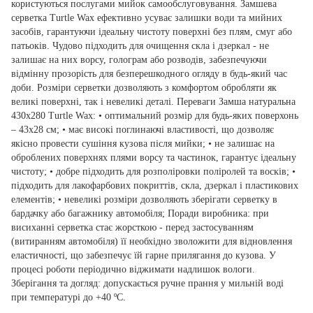
користуються послугами мийок самообслуговування. Замшева
серветка Turtle Wax ефективно усуває залишки води та мийних
засобів, гарантуючи ідеальну чистоту поверхні без плям, смуг або
патьоків. Чудово підходить для очищення скла і дзеркал - не
залишає на них ворсу, голограм або розводів, забезпечуючи
відмінну прозорість для безперешкодного огляду в будь-який час
доби. Розміри серветки дозволяють з комфортом обробляти як
великі поверхні, так і невеликі деталі. Переваги Замша натуральна
430х280 Turtle Wax: • оптимальний розмір для будь-яких поверхонь
– 43х28 см; • має високі поглинаючі властивості, що дозволяє
якісно провести сушіння кузова після мийки; • не залишає на
оброблених поверхнях плями ворсу та частинок, гарантує ідеальну
чистоту; • добре підходить для розполіровки поліролей та восків; •
підходить для лакофарбових покриттів, скла, дзеркал і пластикових
елементів; • невеликі розміри дозволяють зберігати серветку в
бардачку або багажнику автомобіля; Поради виробника: при
висиханні серветка стає жорсткою - перед застосуванням
(витиранням автомобіля) її необхідно зволожити для відновлення
еластичності, що забезпечує їй гарне прилягання до кузова. У
процесі роботи періодично віджимати надлишок вологи.
Зберігання та догляд: допускається ручне прання у мильній воді
при температурі до +40 ºC.