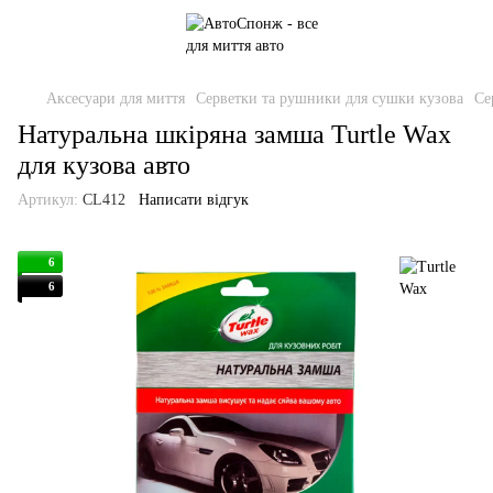
Аксесуари для миття
Серветки та рушники для сушки кузова
Се
Натуральна шкіряна замша Turtle Wax
для кузова авто
Артикул:
CL412
Написати відгук
6
6