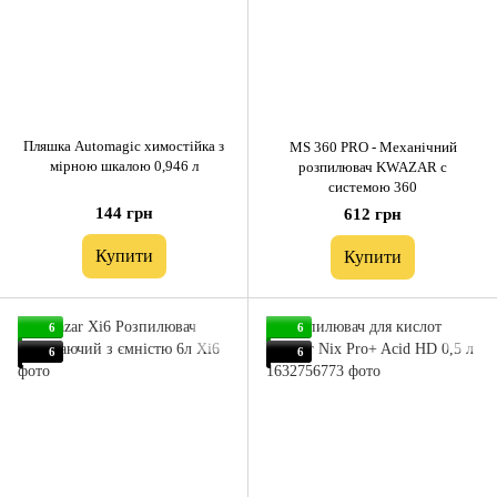
Пляшка Automagic химостійка з
MS 360 PRO - Механічний
мірною шкалою 0,946 л
розпилювач KWAZAR c
системою 360
144 грн
612 грн
Купити
Купити
6
6
6
6