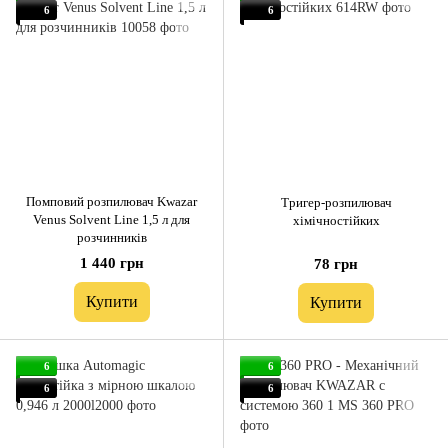
6
6
Помповий розпилювач Kwazar
Тригер-розпилювач
Venus Solvent Line 1,5 л для
хімічностійких
розчинників
1 440 грн
78 грн
Купити
Купити
6
6
6
6