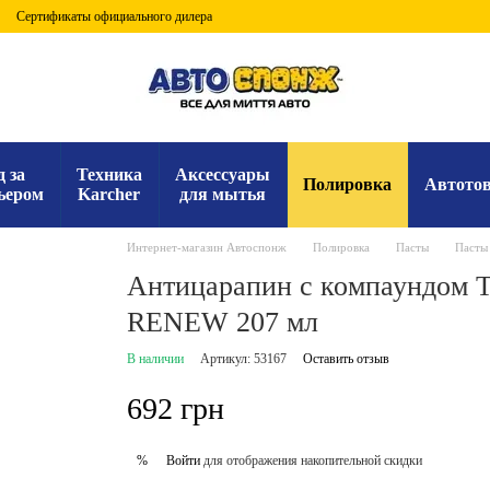
Сертификаты официального дилера
д за
Техника
Аксессуары
Полировка
Автото
ьером
Karcher
для мытья
Интернет-магазин Автоспонж
Полировка
Пасты
Пасты 
Антицарапин с компаундом 
RENEW 207 мл
В наличии
Артикул: 53167
Оставить отзыв
692 грн
Войти
для отображения накопительной скидки
%