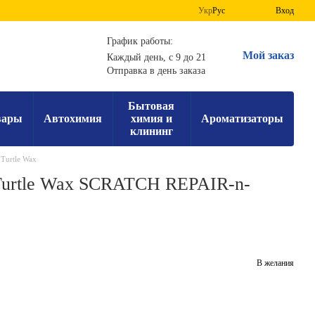
Укр
Рус
Вход
График работы:
Мой заказ
Каждый день, с 9 до 21
Отправка в день заказа
Бытовая
вары
Автохимия
химия и
Ароматизаторы
клининг
Turtle Wax
Turtle Wax SCRATCH REPAIR-n-
В желания