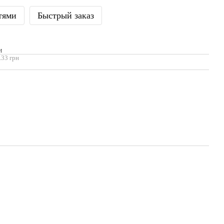
тями
Быстрый заказ
И
.33 грн