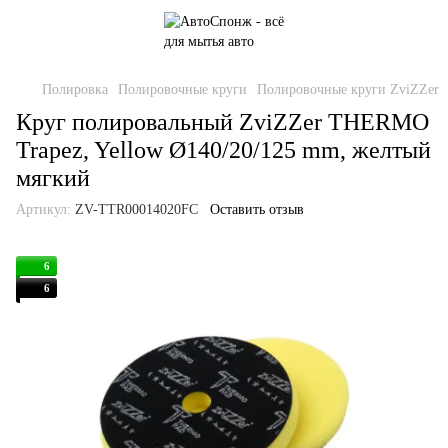
Полировка
Полировочные круги
Полировочные круги ZviZZer
Круг полировальный ZviZZer THERMO
Trapez, Yellow Ø140/20/125 mm, желтый
мягкий
Артикул:
ZV-TTR00014020FC
Оставить отзыв
6
6