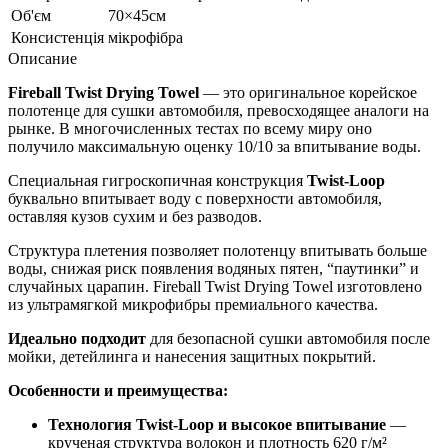
Об'єм
70×45см
Консистенція
мікрофібра
Описание
Fireball Twist Drying Towel
— это оригинальное корейское
полотенце для сушки автомобиля, превосходящее аналоги на
рынке. В многочисленных тестах по всему миру оно
получило максимальную оценку 10/10 за впитывание воды.
Специальная гигроскопичная конструкция
Twist-Loop
буквально впитывает воду с поверхности автомобиля,
оставляя кузов сухим и без разводов.
Структура плетения позволяет полотенцу впитывать больше
воды, снижая риск появления водяных пятен, “паутинки” и
случайных царапин. Fireball Twist Drying Towel изготовлено
из ультрамягкой микрофибры премиального качества.
Идеально подходит
для безопасной сушки автомобиля после
мойки, детейлинга и нанесения защитных покрытий.
Особенности и преимущества:
Технология Twist-Loop и высокое впитывание
—
крученая структура волокон и плотность 620 г/м²