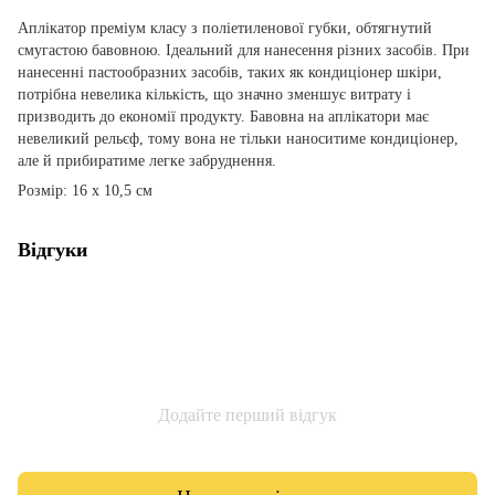
Аплікатор преміум класу з поліетиленової губки, обтягнутий
смугастою бавовною. Ідеальний для нанесення різних засобів. При
нанесенні пастообразних засобів, таких як кондиціонер шкіри,
потрібна невелика кількість, що значно зменшує витрату і
призводить до економії продукту. Бавовна на аплікатори має
невеликий рельєф, тому вона не тільки наноситиме кондиціонер,
але й прибиратиме легке забруднення.
Розмір: 16 х 10,5 см
Відгуки
Додайте перший відгук