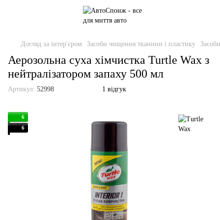
Догляд за інтер'єром
Засоби чищення тканини і пластику
Засоби
Аерозольна суха хімчистка Turtle Wax з
нейтралізатором запаху 500 мл
Артикул:
52998
1 відгук
6
6