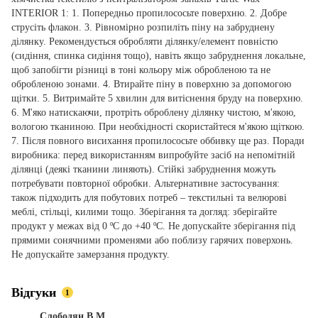
INTERIOR 1: 1. Попередньо пропилососьте поверхню. 2. Добре
струсіть флакон. 3. Рівномірно розпиліть піну на забруднену
ділянку. Рекомендується обробляти ділянку/елемент повністю
(сидіння, спинка сидіння тощо), навіть якщо забруднення локальне,
щоб запобігти різниці в тоні кольору між обробленою та не
обробленою зонами. 4. Втирайте піну в поверхню за допомогою
щітки. 5. Витримайте 5 хвилин для витіснення бруду на поверхню.
6. М'яко натискаючи, протріть оброблену ділянку чистою, м'якою,
вологою тканиною. При необхідності скористайтеся м'якою щіткою.
7. Після повного висихання пропилососьте оббивку ще раз. Поради
виробника: перед використанням випробуйте засіб на непомітній
ділянці (деякі тканини линяють). Стійкі забруднення можуть
потребувати повторної обробки. Альтернативне застосування:
також підходить для побутових потреб – текстильні та велюрові
меблі, стільці, килими тощо. Зберігання та догляд: зберігайте
продукт у межах від 0 ºC до +40 ºC. Не допускайте зберігання під
прямими сонячними променями або поблизу гарячих поверхонь.
Не допускайте замерзання продукту.
Відгуки
1
Слободян В.М