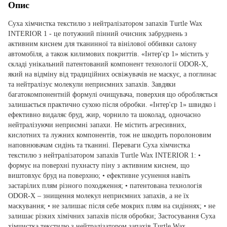
Опис
Суха хімчистка текстилю з нейтралізатором запахів Turtle Wax
INTERIOR 1 - це потужний пінний очисник забруднень з
активним киснем для тканинної та вінілової оббивки салону
автомобіля, а також килимових покриттів. «Інтер'єр 1» містить у
складі унікальний патентований компонент технології ODOR-X,
який на відміну від традиційних освіжувачів не маскує, а поглинає
та нейтралізує молекули неприємних запахів. Завдяки
багатокомпонентній формулі очищувача, поверхня що обробляється
залишається практично сухою після обробки. «Інтер'єр 1» швидко і
ефективно видаляє бруд, жир, чорнило та шоколад, одночасно
нейтралізуючи неприємні запахи. Не містить агресивних,
кислотних та лужних компонентів, тож не шкодить поролоновим
наповнювачам сидінь та тканині. Переваги Суха хімчистка
текстилю з нейтралізатором запахів Turtle Wax INTERIOR 1: •
формує на поверхні пухнасту піну з активним киснем, що
виштовхує бруд на поверхню; • ефективне усунення навіть
застарілих плям різного походження; • патентована технологія
ODOR-X – знищення молекул неприємних запахів, а не їх
маскування; • не залишає після себе мокрих плям на сидіннях; • не
залишає різких хімічних запахів після обробки; Застосування Суха
хімчистка текстилю з нейтралізатором запахів Turtle Wax