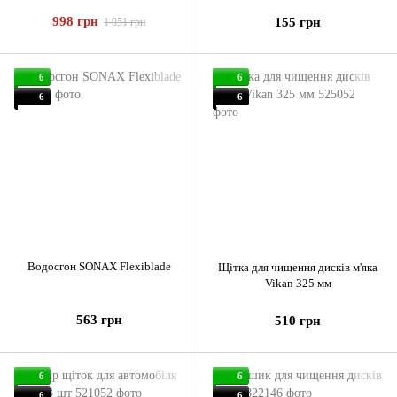
998 грн
155 грн
1 051 грн
6
6
6
6
Водосгон SONAX Flexiblade
Щітка для чищення дисків м'яка
Vikan 325 мм
563 грн
510 грн
6
6
6
6