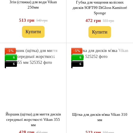
Згін (стяжка) для води Vikan
Губка для чищення колісних
250мм
дисків SOFT99 DiGloss Kamitoré
Sponge
513 грн
472 грн
540 грн
555 грн
Купити
Купити
−5%
−5%
6
6
6
6
Йоршик (щітка) для миття дисків
Щітка для дисків м'яка Vikan 310
середньої жорсткості Vikan 355
мм
мм
428 грн
523 грн
451 грн
550 грн