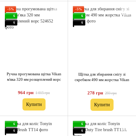
−5%
−5%
6
6
6
6
Ручна прогумована щітка Vikan
Щітка для збирання снігу зі
м'яка 320 мм розщеплений ворс
скребком 490 мм жорстка Vikan
964 грн
278 грн
1 015 грн
293 грн
Купити
Купити
6
6
6
6