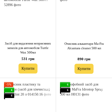
Засіб для видалення неприємних
Очисник алькантари Ma-Fra
запахів для автомобіля Turtle
Alcantara cleaner 500 мл
Wax 500мл
531 грн
890 грн
Купити
Купити
−5%
6
6
6
6