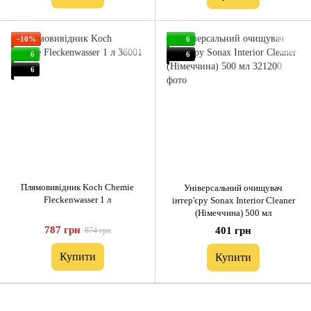
−10%
6
6
6
6
Плямовивідник Koch Chemie
Універсальний очищувач
Fleckenwasser 1 л
інтер'єру Sonax Interior Cleaner
(Німеччина) 500 мл
787 грн
401 грн
874 грн
Купити
Купити