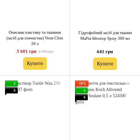
Очисник пластику та тканини
Гідрофобний засіб для тканин
(засіб для хімчистки) Viem Clint
MaFra Idrostop Spray 300 мл
20 л
3 601 грн
641 грн
3 790 грн
Купити
Купити
6
−10%
6
6
6