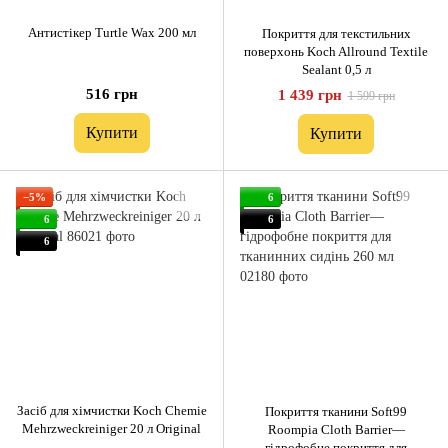
Антистікер Turtle Wax 200 мл
Покриття для текстильних
поверхонь Koch Allround Textile
Sealant 0,5 л
516 грн
1 439 грн
1 599 грн
Купити
Купити
−5%
6
6
6
6
Засіб для хімчистки Koch Chemie
Покриття тканини Soft99
Mehrzweckreiniger 20 л Original
Roompia Cloth Barrier—
гідрофобне покриття для