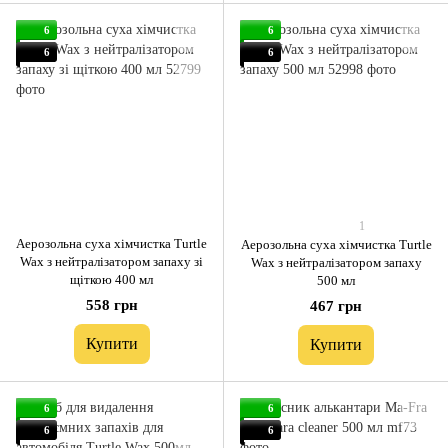
6
6
6
6
1
Аерозольна суха хімчистка Turtle
Аерозольна суха хімчистка Turtle
Wax з нейтралізатором запаху зі
Wax з нейтралізатором запаху
щіткою 400 мл
500 мл
558 грн
467 грн
Купити
Купити
6
6
6
6