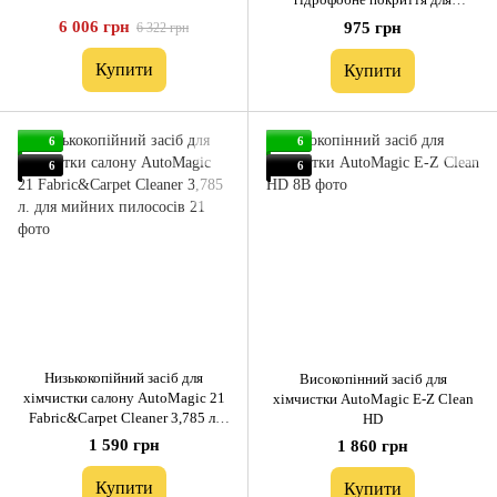
тканинних сидінь 260 мл
6 006 грн
975 грн
6 322 грн
Купити
Купити
6
6
6
6
Низькокопійний засіб для
Високопінний засіб для
хімчистки салону AutoMagic 21
хімчистки AutoMagic E-Z Clean
Fabric&Carpet Cleaner 3,785 л.
HD
для мийних пилососів
1 590 грн
1 860 грн
Купити
Купити