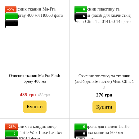
−5%
6
6
6
6
Очисник тканин Ma-Fra Flash
Очисник пластику та тканини
Spray 400 мл
(засіб для хімчистки) Viem Clint 1
л
435 грн
270 грн
458 грн
Купити
Купити
−26%
6
6
6