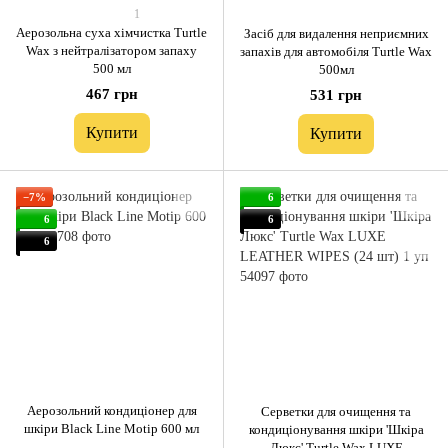
1
Аерозольна суха хімчистка Turtle
Засіб для видалення неприємних
Wax з нейтралізатором запаху
запахів для автомобіля Turtle Wax
500 мл
500мл
467 грн
531 грн
Купити
Купити
−7%
6
6
6
6
Аерозольний кондиціонер для
Серветки для очищення та
шкіри Black Line Motip 600 мл
кондиціонування шкіри 'Шкіра
Люкс' Turtle Wax LUXE