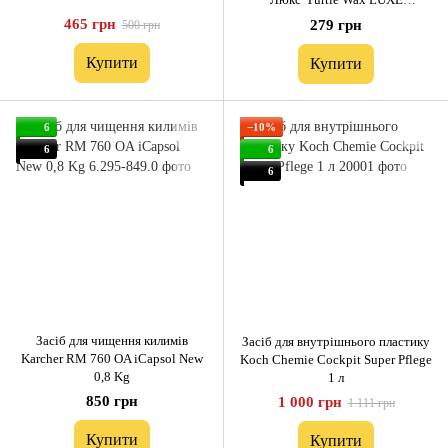
LEATHER WIPES (24 шт) 1 уп
465 грн
279 грн
500 грн
Купити
Купити
6
−10%
6
6
6
Засіб для чищення килимів
Засіб для внутрішнього пластику
Karcher RM 760 OA iCapsol New
Koch Chemie Cockpit Super Pflege
0,8 Kg
1 л
850 грн
1 000 грн
1 111 грн
Купити
Купити