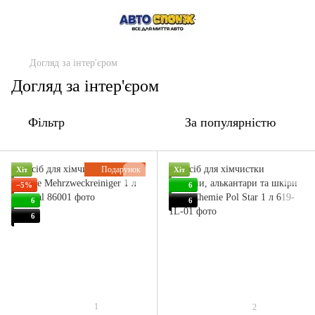
Догляд за інтер'єром
Догляд за інтер'єром
Фільтр
За популярністю
Подарунок
Хіт
Хіт
−5%
6
6
6
6
1
2