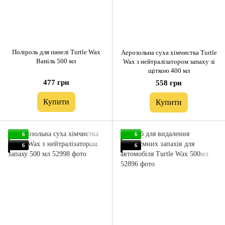
Поліроль для панелі Turtle Wax
Аерозольна суха хімчистка Turtle
Ваніль 500 мл
Wax з нейтралізатором запаху зі
щіткою 400 мл
477 грн
558 грн
Купити
Купити
6
6
6
6