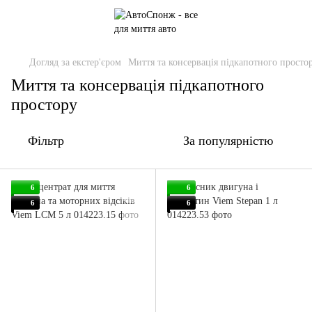
Догляд за екстер'єром
Миття та консервація підкапотного просто
Миття та консервація підкапотного
простору
Фільтр
За популярністю
6
6
6
6