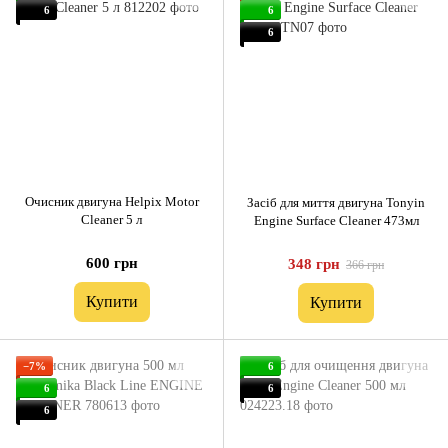
6
6
6
Очисник двигуна Helpix Motor
Засіб для миття двигуна Tonyin
Cleaner 5 л
Engine Surface Cleaner 473мл
600 грн
348 грн
366 грн
Купити
Купити
−7%
6
6
6
6