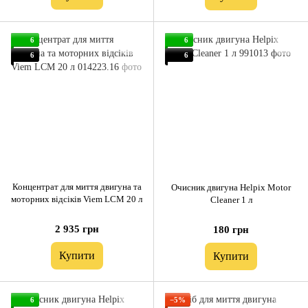
6
6
6
6
Концентрат для миття двигуна та
Очисник двигуна Helpix Motor
моторних відсіків Viem LCM 20 л
Cleaner 1 л
2 935 грн
180 грн
Купити
Купити
6
−5%