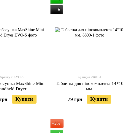
6
Артикул: EVO-S
Артикул: 8800-1
босушка MaxShine Mini
Таблетка для пінокомплекта 14*10
andheld Dryer
мм.
Купити
Купити
 грн
79 грн
−5%