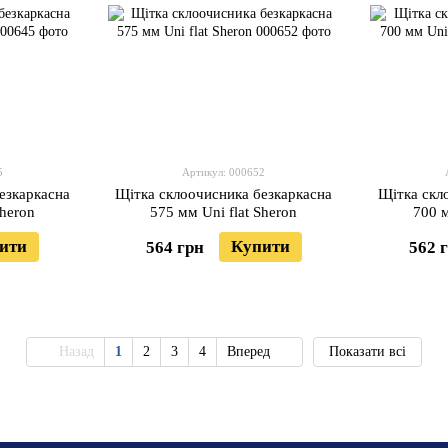
5
Артикул: 000652
езкаркасна
Щітка склоочисника безкаркасна
Щітка скл
Sheron
575 мм Uni flat Sheron
700 м
ити
Купити
564 грн
562 
Назад
1
2
3
4
Вперед
Показати всі