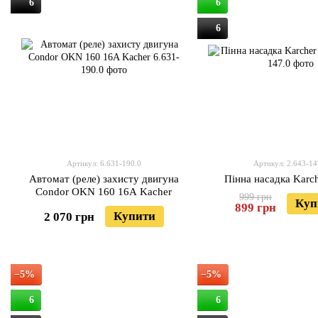
6
6
6
Артикул: 6.631-190.0
Артикул: 2.643-14
Автомат (реле) захисту двигуна
Пінна насадка Karch
Condor OKN 160 16A Kacher
999 грн
Куп
899 грн
Купити
2 070 грн
−5%
−5%
6
6