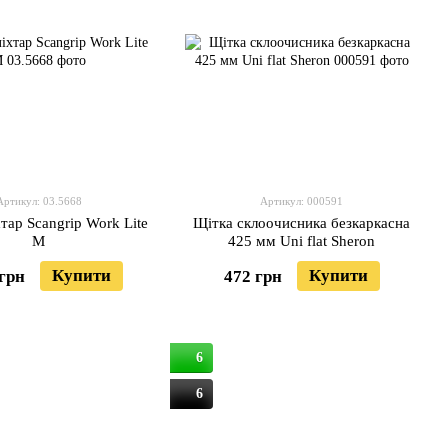
Артикул: 03.5668
Артикул: 000591
тар Scangrip Work Lite
Щітка склоочисника безкаркасна
M
425 мм Uni flat Sheron
Купити
Купити
 грн
472 грн
6
6