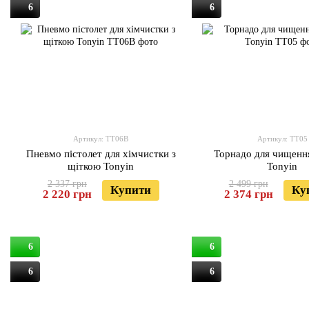
6
6
Артикул: TT06B
Артикул: TT05
Пневмо пістолет для хімчистки з
Торнадо для чищенн
щіткою Tonyin
Tonyin
2 337 грн
2 499 грн
Купити
Ку
2 220 грн
2 374 грн
6
6
6
6