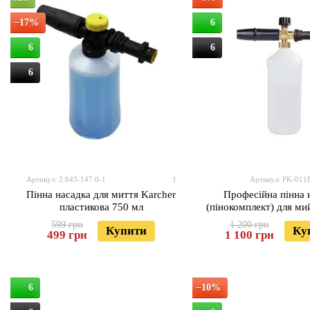
−17%
6
6
6
6
Артикул: 2.643-147.0-1
1
Артикул: PK-011
Пінна насадка для миття Karcher
Професійна пінна 
пластикова 750 мл
(пінокомплект) для ми
599 грн
1 200 грн
Купити
Ку
499 грн
1 100 грн
6
−10%