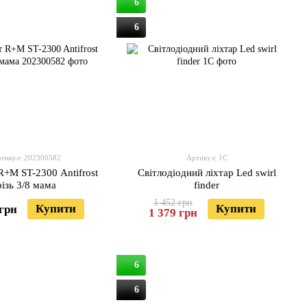
6
6
тикул: 202300582
Артикул: 1C
R+M ST-2300 Antifrost
Світлодіодний ліхтар Led swirl
різь 3/8 мама
finder
1 452 грн
Купити
Купити
 грн
1 379 грн
6
6