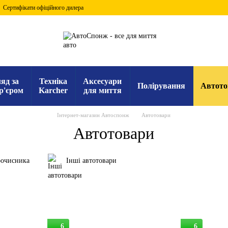
Сертифікати офіційного дилера
яд за
Техніка
Аксесуари
Полірування
Автото
р'єром
Karcher
для миття
Інтернет-магазин Автоспонж
Автотовари
Автотовари
оочисника
Інші автотовари
6
6