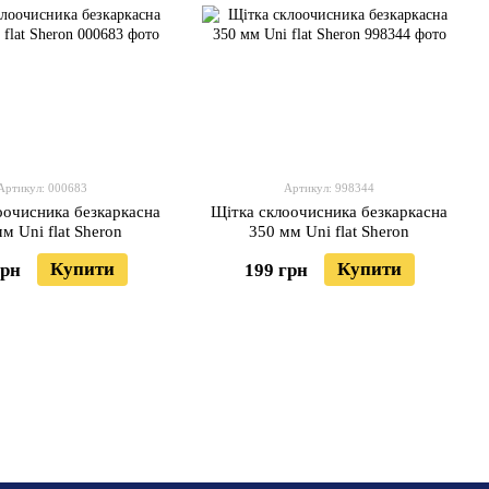
Артикул: 000683
Артикул: 998344
оочисника безкаркасна
Щітка склоочисника безкаркасна
м Uni flat Sheron
350 мм Uni flat Sheron
Купити
Купити
грн
199 грн