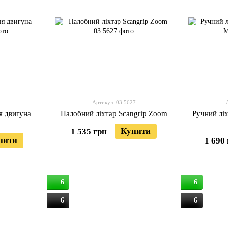
Артикул: 03.5627
я двигуна
Налобний ліхтар Scangrip Zoom
Ручний ліх
Купити
1 535 грн
пити
1 690
6
6
6
6