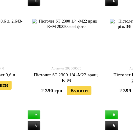
6
6
7.0
Артикул: 202300553
Ар
er 0,6 л.
Пістолет ST 2300 1/4 -M22 вращ.
Пістолет 
R+M
ити
Купити
2 350 грн
2 399
6
6
6
6