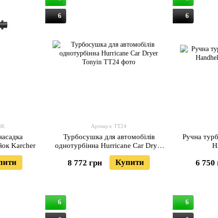
6
6
8K
Артикул: TT24
насадка
Турбосушка для автомобілів
Ручна тур
йок Karcher
однотурбінна Hurricane Car Dryer
H
Tonyin
пити
Купити
8 772 грн
6 750
6
6