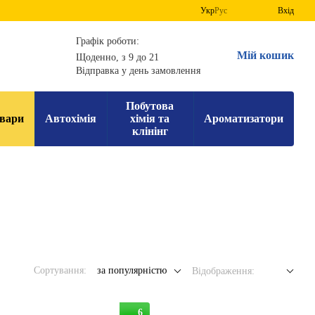
Укр
Рус
Вхід
Графік роботи:
Мій кошик
Щоденно, з 9 до 21
Відправка у день замовлення
Побутова
вари
Автохімія
хімія та
Ароматизатори
клінінг
Сортування:
за популярністю
Відображення:
6