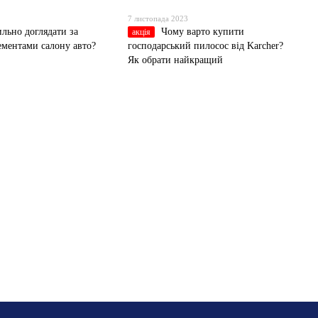
7 листопада 2023
ильно доглядати за
Чому варто купити
акція
ментами салону авто?
господарський пилосос від Karcher?
Як обрати найкращий