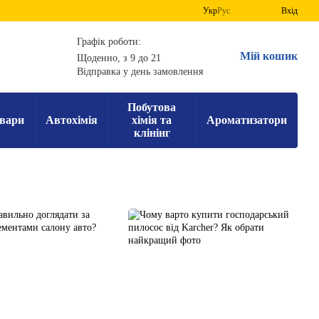
Укр
Рус
Вхід
Графік роботи:
Мій кошик
Щоденно, з 9 до 21
Відправка у день замовлення
Побутова
вари
Автохімія
хімія та
Ароматизатори
клінінг