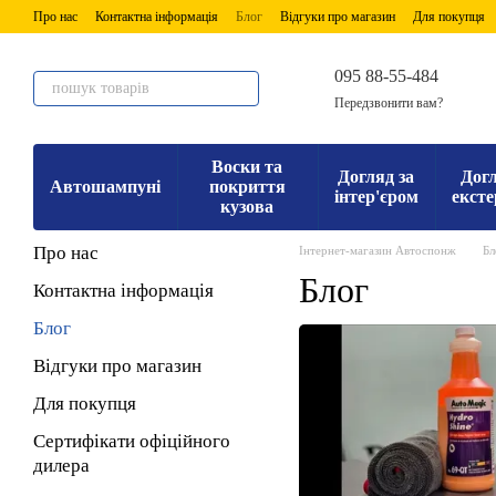
Перейти до основного контенту
Про нас
Контактна інформація
Блог
Відгуки про магазин
Для покупця
095 88-55-484
Передзвонити вам?
Воски та
Догляд за
Догл
Автошампуні
покриття
інтер'єром
ексте
кузова
Про нас
Інтернет-магазин Автоспонж
Бл
Блог
Контактна інформація
Блог
Відгуки про магазин
Для покупця
Сертифікати офіційного
дилера