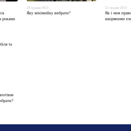
20 грудня 2023
12 грудня 2023
іск
Яку мінімийку вибрати?
Як і чим прав
а роками
шкіряними еле
потівач
вибрати?