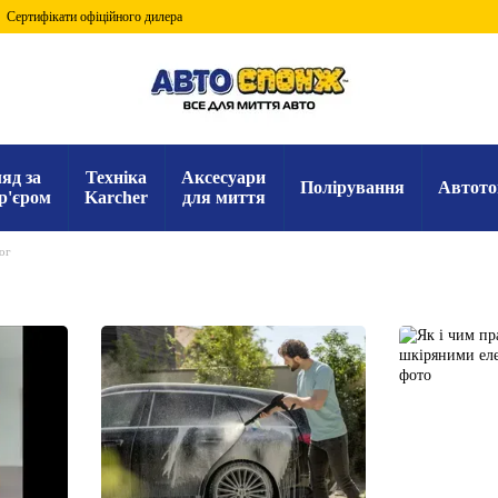
Сертифікати офіційного дилера
яд за
Техніка
Аксесуари
Полірування
Автото
р'єром
Karcher
для миття
ог