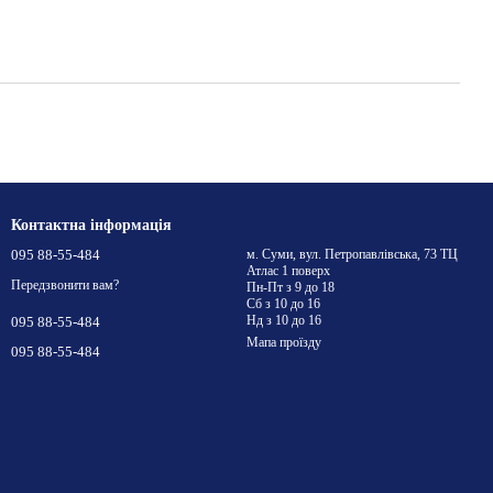
Контактна інформація
095 88-55-484
м. Суми, вул. Петропавлівська, 73 ТЦ
Атлас 1 поверх
Передзвонити вам?
Пн-Пт з 9 до 18
Сб з 10 до 16
Нд з 10 до 16
095 88-55-484
Мапа проїзду
095 88-55-484