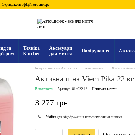
Сертифікати офіційного дилера
яд за
Техніка
Аксесуари
Полірування
Автото
р'єром
Karcher
для миття
Інтернет-магазин Автоспонж
Автошампуні
Хімія для безко
Активна піна Viem Pika 22 кг
В наявності
Артикул: 014022.16
Написати відгук
3 277 грн
Увійти
для відображення накопичувальної знижки
%
Купити
Оплатити ча