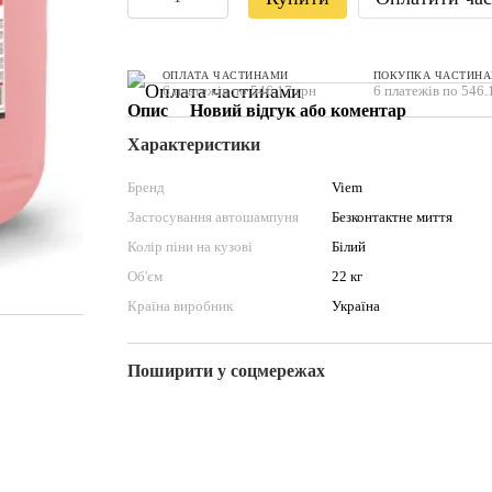
ОПЛАТА ЧАСТИНАМИ
ПОКУПКА ЧАСТИН
6 платежів по 546.17 грн
6 платежів по 546.
Опис
Новий відгук або коментар
Характеристики
Бренд
Viem
Застосування автошампуня
Безконтактне миття
Колір піни на кузові
Білий
Об'єм
22 кг
Країна виробник
Україна
Поширити у соцмережах