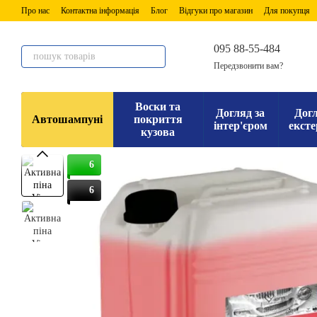
Перейти до основного контенту
Про нас
Контактна інформація
Блог
Відгуки про магазин
Для покупця
095 88-55-484
Передзвонити вам?
Воски та
Догляд за
Догл
Автошампуні
покриття
інтер'єром
ексте
кузова
6
6