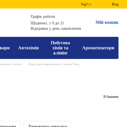
Укр
Рус
Вхід
Графік роботи:
Мій кошик
Щоденно, з 9 до 21
Відправка у день замовлення
Побутова
вари
Автохімія
хімія та
Ароматизатори
клінінг
нтактного миття
Хімія для безконтактного миття Viem
В бажання
стинами
Замовити швидко