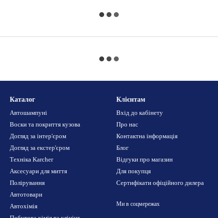
Каталог
Клієнтам
Автошампуні
Вхід до кабінету
Воски та покриття кузова
Про нас
Догляд за інтер'єром
Контактна інформація
Догляд за екстер'єром
Блог
Техніка Karcher
Відгуки про магазин
Аксесуари для миття
Для покупця
Полірування
Сертифікати офіційного дилера
Автотовари
Ми в соцмережах
Автохімія
Побутова хімія та клінінг