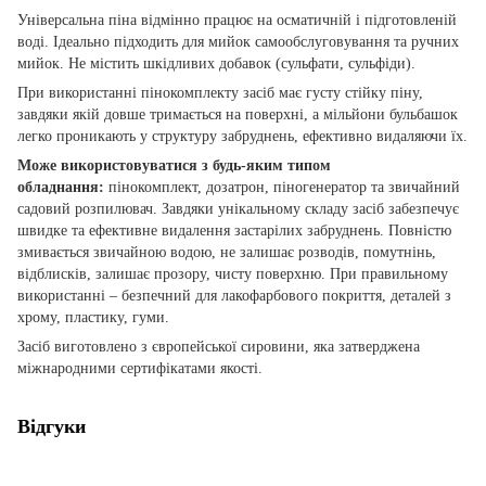
Універсальна піна відмінно працює на осматичній і підготовленій
воді. Ідеально підходить для мийок самообслуговування та ручних
мийок. Не містить шкідливих добавок (сульфати, сульфіди).
При використанні пінокомплекту засіб має густу стійку піну,
завдяки якій довше тримається на поверхні, а мільйони бульбашок
легко проникають у структуру забруднень, ефективно видаляючи їх.
Може використовуватися з будь-яким типом
обладнання:
пінокомплект, дозатрон, піногенератор та звичайний
садовий розпилювач. Завдяки унікальному складу засіб забезпечує
швидке та ефективне видалення застарілих забруднень. Повністю
змивається звичайною водою, не залишає розводів, помутнінь,
відблисків, залишає прозору, чисту поверхню. При правильному
використанні – безпечний для лакофарбового покриття, деталей з
хрому, пластику, гуми.
Засіб виготовлено з європейської сировини, яка затверджена
міжнародними сертифікатами якості.
Відгуки