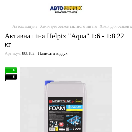
Автошампуні
Хімія для безконтактного миття
Хімія для безконт
Активна піна Helpix "Aqua" 1:6 - 1:8 22
кг
Артикул:
808182
Написати відгук
6
6