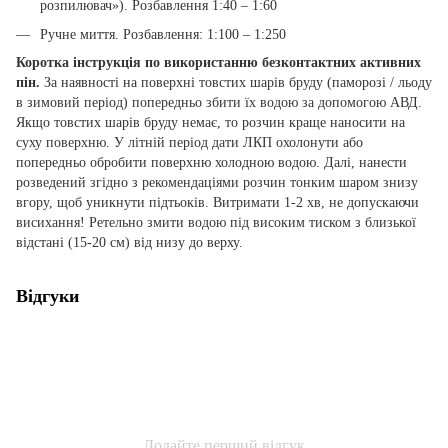
розпилювач»). Розбавлення 1:40 – 1:60
Ручне миття. Розбавлення: 1:100 – 1:250
Коротка інструкція по використанню безконтактних активних
пін.
За наявності на поверхні товстих шарів бруду (паморозі / льоду
в зимовий період) попередньо збити їх водою за допомогою АВД.
Якщо товстих шарів бруду немає, то розчин краще наносити на
суху поверхню. У літній період дати ЛКП охолонути або
попередньо обробити поверхню холодною водою. Далі, нанести
розведений згідно з рекомендаціями розчин тонким шаром знизу
вгору, щоб уникнути підтьоків. Витримати 1-2 хв, не допускаючи
висихання! Ретельно змити водою під високим тиском з близької
відстані (15-20 см) від низу до верху.
Відгуки
Додайте перший відгук