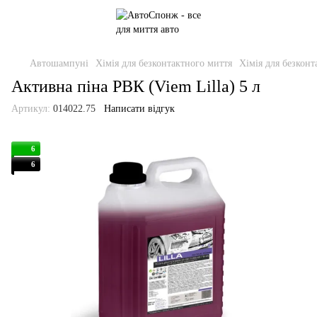
Автошампуні
Хімія для безконтактного миття
Хімія для безкон
Активна піна РВК (Viem Lilla) 5 л
Артикул:
014022.75
Написати відгук
6
6