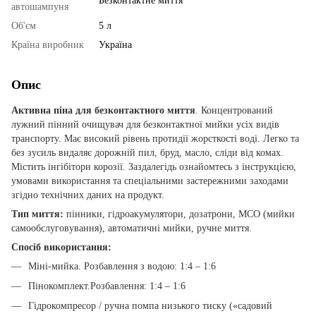
Безконтактне миття
автошампуня
Об'єм
5 л
Країна виробник
Україна
Опис
Активна піна для безконтактного миття
. Концентрований
лужний пінний очищувач для безконтактної мийки усіх видів
транспорту. Має високий рівень протидії жорсткості воді. Легко та
без зусиль видаляє дорожній пил, бруд, масло, сліди від комах.
Містить інгібітори корозії. Заздалегідь ознайомтесь з інструкцією,
умовами використання та спеціальними застережними заходами
згідно технічних даних на продукт.
Тип миття:
пінники, гідроакумулятори, дозатрони, МСО (мийки
самообслуговування), автоматичні мийки, ручне миття.
Спосіб використання:
Міні-мийка. Розбавлення з водою: 1:4 – 1:6
Пінокомплект.Розбавлення: 1:4 – 1:6
Гідрокомпресор / ручна помпа низького тиску («садовий