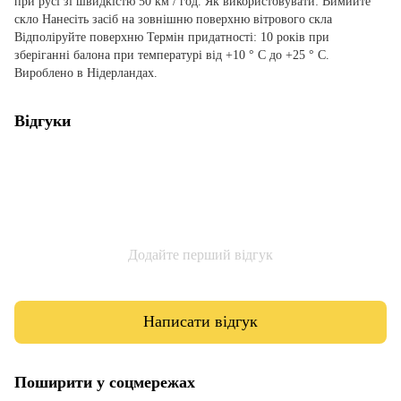
при русі зі швидкістю 50 км / год. Як використовувати: Вимийте
скло Нанесіть засіб на зовнішню поверхню вітрового скла
Відполіруйте поверхню Термін придатності: 10 років при
зберіганні балона при температурі від +10 ° C до +25 ° C.
Вироблено в Нідерландах.
Відгуки
Додайте перший відгук
Написати відгук
Поширити у соцмережах