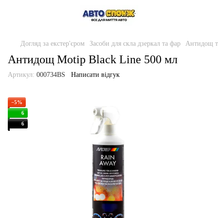
Догляд за екстер'єром
Засоби для скла дзеркал та фар
Антидощ т
Антидощ Motip Black Line 500 мл
Артикул:
000734BS
Написати відгук
−5%
6
6