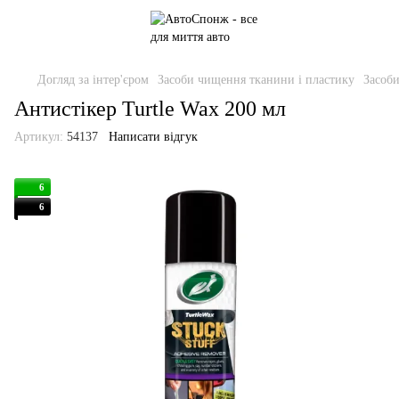
Догляд за інтер'єром
Засоби чищення тканини і пластику
Засоб
Антистікер Turtle Wax 200 мл
Артикул:
54137
Написати відгук
6
6