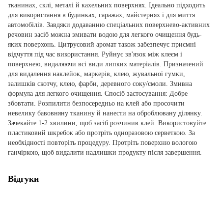
тканинах, склі, металі й кахельних поверхнях. Ідеально підходить
для використання в будинках, гаражах, майстернях і для миття
автомобілів. Завдяки додаванню спеціальних поверхнево-активних
речовин засіб можна змивати водою для легкого очищення будь-
яких поверхонь. Цитрусовий аромат також забезпечує приємні
відчуття під час використання. Руйнує зв'язок між клеєм і
поверхнею, видаляючи всі види липких матеріалів. Призначений
для видалення наклейок, маркерів, клею, жувальної гумки,
залишків скотчу, клею, фарби, деревного соку/смоли. Змивна
формула для легкого очищення. Спосіб застосування: Добре
збовтати. Розпилити безпосередньо на клей або просочити
невелику бавовняну тканину й нанести на оброблювану ділянку.
Зачекайте 1-2 хвилини, щоб засіб розчинив клей. Використовуйте
пластиковий шкребок або протріть одноразовою серветкою. За
необхідності повторіть процедуру. Протріть поверхню вологою
ганчіркою, щоб видалити надлишки продукту після завершення.
Відгуки