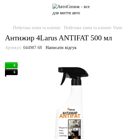
Побутова хімія та клінінг
Побутова хімія та клінінг Viem
Антижир 4Larus ANTIFAT 500 мл
Артикул:
044987.68
Написати відгук
6
6