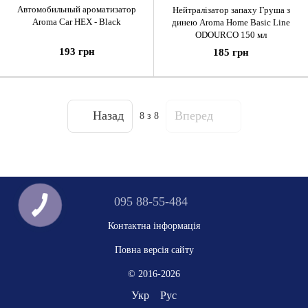
Автомобильный ароматизатор
Нейтралізатор запаху Груша з
Aroma Car HEX - Black
динею Aroma Home Basic Line
ODOURCO 150 мл
193 грн
185 грн
Назад
Вперед
8
з 8
095 88-55-484
Контактна інформація
Повна версія сайту
© 2016-2026
Укр
Рус