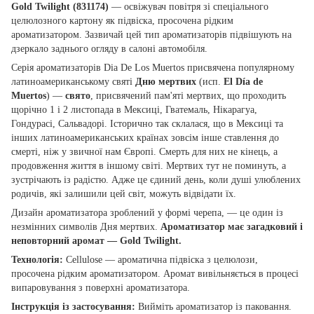
Gold Twilight (831174)
— освіжувач повітря зі спеціального
целюлозного картону як підвіска, просочена рідким
ароматизатором. Зазвичай цей тип ароматизаторів підвішують на
дзеркало заднього огляду в салоні автомобіля.
Серія ароматизаторів Dia De Los Muertos присвячена популярному
латиноамериканському святі
Дню
мертвих
(исп.
El Día de
Muertos
) —
свято
, присвячений пам'яті мертвих, що проходить
щорічно 1 і 2 листопада в Мексиці, Гватемаль, Нікарагуа,
Гондурасі, Сальвадорі. Історично так склалася, що в Мексиці та
інших латиноамериканських країнах зовсім інше ставлення до
смерті, ніж у звичної нам Європі. Смерть для них не кінець, а
продовження життя в іншому світі. Мертвих тут не поминуть, а
зустрічають із радістю. Адже це єдиний день, коли душі улюблених
родичів, які залишили цей світ, можуть відвідати їх.
Дизайн ароматизатора зроблений у формі черепа, — це один із
незмінних символів Дня мертвих.
Ароматизатор має загадковий і
неповторний аромат — Gold Twilight.
Технологія:
Cellulose — ароматична підвіска з целюлози,
просочена рідким ароматизатором. Аромат вивільняється в процесі
випаровування з поверхні ароматизатора.
Інструкція із застосування:
Вийміть ароматизатор із паковання.