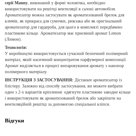
серії Manny
, виконаний у формі чоловічка, необхідно
використовувати на решітці вентиляції в салоні автомобіля.
Ароматизатор можна застосувати як ароматизований брелок для
ключів, як прикраса для сумочки, рюкзака або як оригінальний
ароматизатор для гардероба, для цього в комплекті передбачено
пластикове кільце. Ароматизатор має приємний аромат Lemon
(Лимон).
Технологія:
У виробництві використовується сучасний безпечний полімерний
матеріал, який насичений концентратом парфумерної композиції.
Аромат виділяється в процесі випаровування аромату з нанопор
полімерного матеріалу.
ІНСТРУКЦІЯ З ЗАСТОСУВАННЯ:
Дістаньте ароматизатор із
блістеру. Залежно від способу застосування, ви можете вибрати
один з 2-х варіантів кріплення: одягнути пластикове заводне кільце
і використовувати як ароматизований брелок або закріпити на
вентиляційній решітці за допомогою спеціальної кліпси.
Відгуки