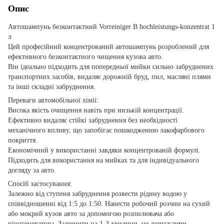
Опис
Автошампунь безконтактний Vorreiniger В hochleistungs-konzentrat 1
л
Цей професійний концентрований автошампунь розроблений для
ефективного безконтактного чищення кузова авто.
Він ідеально підходить для попередньої мийки сильно забруднених
транспортних засобів, видаляє дорожній бруд, пил, масляні плями
та інші складні забруднення.
Переваги автомобільної хімії:
Висока якість очищення навіть при низькій концентрації.
Ефективно видаляє стійкі забруднення без необхідності
механічного впливу, що запобігає пошкодженню лакофарбового
покриття.
Економічний у використанні завдяки концентрованій формулі.
Підходить для використання на мийках та для індивідуального
догляду за авто.
Спосіб застосування:
Залежно від ступеня забруднення розвести рідину водою у
співвідношенні від 1:5 до 1:50. Нанести робочий розчин на сухий
або мокрий кузов авто за допомогою розпилювача або
піногенератора. Залишити на 1-3 хвилини, не допускаючи