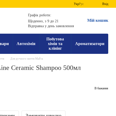
Укр
Рус
Вхід
Графік роботи:
Мій кошик
Щоденно, з 9 до 21
Відправка у день замовлення
Побутова
вари
Автохімія
хімія та
Ароматизатори
клінінг
ття
Для ручного миття MaFra
ine Ceramic Shampoo 500мл
В бажання
стинами
Замовити швидко