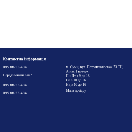
Контактна інформація
095 88-55-484
м. Суми, вул. Петропавлівська, 73 ТЦ
Атлас 1 поверх
Передзвонити вам?
Пн-Пт з 9 до 18
Сб з 10 до 16
Нд з 10 до 16
095 88-55-484
Мапа проїзду
095 88-55-484