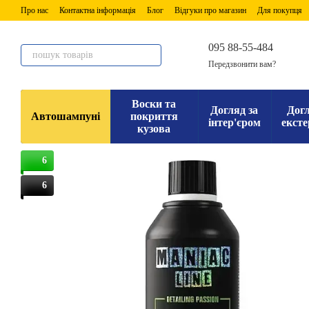
Перейти до основного контенту
Про нас
Контактна інформація
Блог
Відгуки про магазин
Для покупця
095 88-55-484
Передзвонити вам?
Воски та
Догляд за
Догл
Автошампуні
покриття
інтер'єром
ексте
кузова
6
6