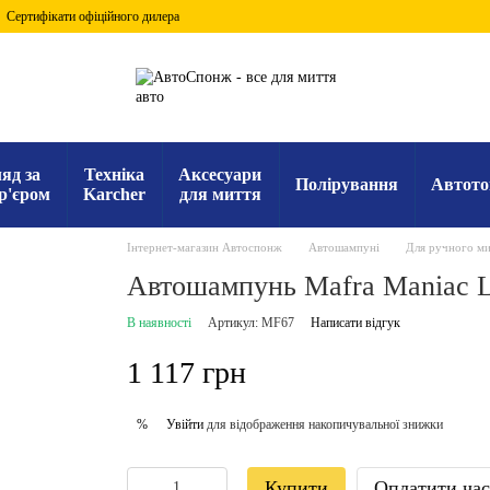
Сертифікати офіційного дилера
яд за
Техніка
Аксесуари
Полірування
Автото
р'єром
Karcher
для миття
Інтернет-магазин Автоспонж
Автошампуні
Для ручного ми
Автошампунь Mafra Maniac L
В наявності
Артикул: MF67
Написати відгук
1 117 грн
Увійти
для відображення накопичувальної знижки
%
Купити
Оплатити ча