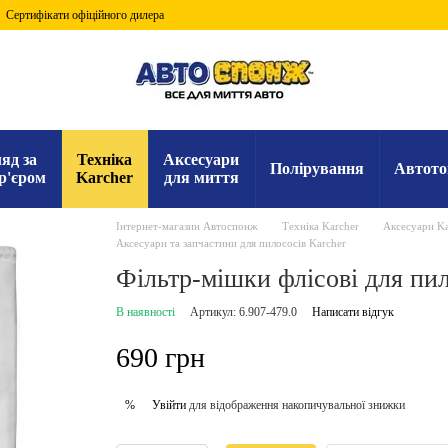
Сертифікати офіційного дилера
яд за
Техніка
Аксесуари
Полірування
Автото
р'єром
Karcher
для миття
Інтернет-магазин Автоспонж
Техніка Karcher
Аксесуари Ka
Аксесуари та запчастини для пилососів Karcher
Фільтр-мішки флісові для пило
В наявності
Артикул: 6.907-479.0
Написати відгук
690 грн
Увійти
для відображення накопичувальної знижки
%