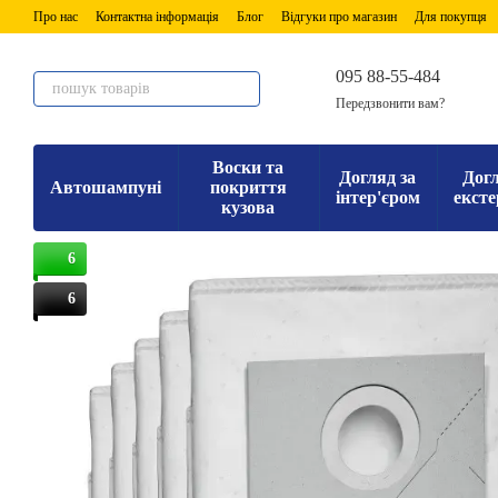
Перейти до основного контенту
Про нас
Контактна інформація
Блог
Відгуки про магазин
Для покупця
095 88-55-484
Передзвонити вам?
Воски та
Догляд за
Догл
Автошампуні
покриття
інтер'єром
ексте
кузова
6
6