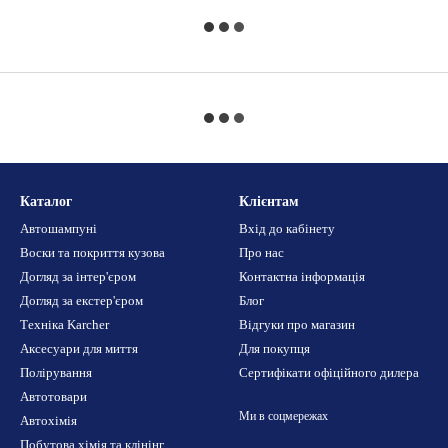
Каталог
Клієнтам
Автошампуні
Вхід до кабінету
Воски та покриття кузова
Про нас
Догляд за інтер'єром
Контактна інформація
Догляд за екстер'єром
Блог
Техніка Karcher
Відгуки про магазин
Аксесуари для миття
Для покупця
Полірування
Сертифікати офіційного дилера
Автотовари
Ми в соцмережах
Автохімія
Побутова хімія та клінінг