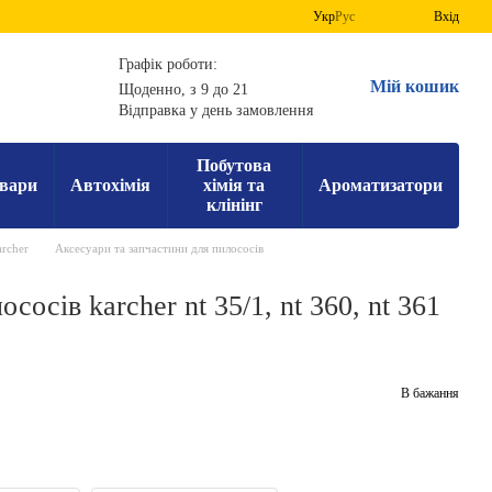
Укр
Рус
Вхід
Графік роботи:
Мій кошик
Щоденно, з 9 до 21
Відправка у день замовлення
Побутова
вари
Автохімія
хімія та
Ароматизатори
клінінг
rcher
Аксесуари та запчастини для пилососів
сосів karcher nt 35/1, nt 360, nt 361
В бажання