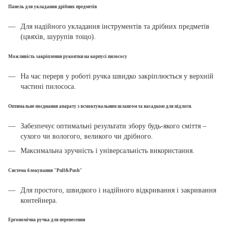
Панель для укладання дрібних предметів
Для надійного укладання інструментів та дрібних предметів
(цвяхів, шурупів тощо).
Можливість закріплення рукоятки на корпусі пилососу
На час перерв у роботі ручка швидко закріплюється у верхній
частині пилососа.
Оптимальне поєднання апарату з всмоктувальним шлангом та насадкою для підлоги.
Забезпечує оптимальні результати збору будь-якого сміття –
сухого чи вологого, великого чи дрібного.
Максимальна зручність і універсальність використання.
Система блокування "Pull&Push"
Для простого, швидкого і надійного відкривання і закривання
контейнера.
Ергономічна ручка для перенесення