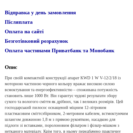
Відправка у день замовлення
Післяплата
Оплата на сайті
Безготівковий розрахунок
Оплата частинами Приватбанк та Монобанк
Опис
При своїй компактній конструкції апарат KWD 1 W V-12/2/18 із
моторною частиною чорного кольору вражає високою силою
всмоктування та енергоефективністю – споживана потужність
становить лише 1000 Вт. Він гарантує чудові результати збору
сухого та вологого сміття як дрібних, так і великих розмірів. Цей
господарський пилосос оснащений міцним 12-літровим
пластмасовим сміттєзбірником, 2-метровим кабелем, встмоктуючим
шлангом довжиною 1,8 м з прямою рукояткою, насадкою для
підлоги зі вставками, поролоновим фільтром і фільтр-мішком з
нетканого матеріалу. Крім того, в ньому передбачено практичну