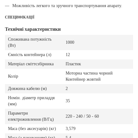
Можливість легкого та зручного транспортування апарату.
СПЕЦИФІКАЦІЇ
Технічні характеристики
Споживана потужність
1000
(Вт)
Ємність контейнера (л)
12
Матеріал сміттєзбірника
Пластик
Моторна частина чорний
Колір
Контейнер жовтий
Довжина кабелю (м)
2
Номін. діаметр приладдя
35
(мм)
Параметри
220 - 240 / 50 - 60
електроживлення (В/Гц)
Маса (без аксесуарів) (кг)
3,579
Маса (з пакуванням) (кг)
5,4