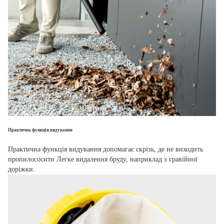
Практична функція видування
Практична функція видування допомагає скрізь, де не виходить
пропилососити Легке видалення бруду, наприклад з гравійної
доріжки.