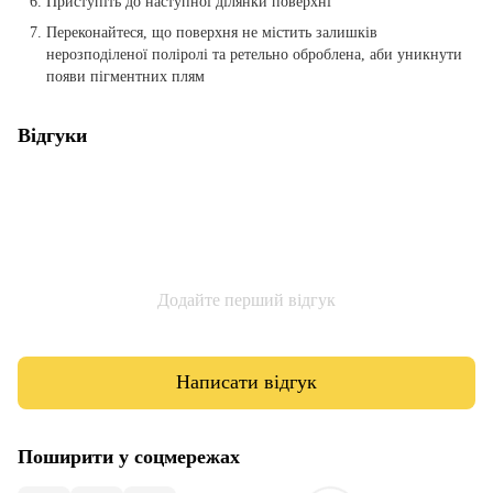
Приступіть до наступної ділянки поверхні
Переконайтеся, що поверхня не містить залишків
нерозподіленої поліролі та ретельно оброблена, аби уникнути
появи пігментних плям
Відгуки
Додайте перший відгук
Написати відгук
Поширити у соцмережах