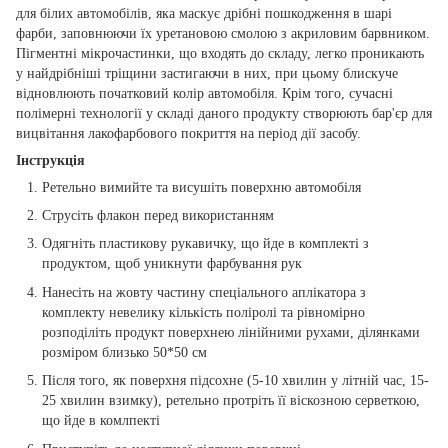
для білих автомобілів, яка маскує дрібні пошкодження в шарі
фарби, заповнюючи їх уретановою смолою з акриловим барвником.
Пігментні мікрочастинки, що входять до складу, легко проникають
у найдрібніші тріщини застигаючи в них, при цьому блискуче
відновлюють початковий колір автомобіля. Крім того, сучасні
полімерні технології у складі даного продукту створюють бар'єр для
вицвітання лакофарбового покриття на період дії засобу.
Інструкція
Ретельно вимийте та висушіть поверхню автомобіля
Струсіть флакон перед використанням
Одягніть пластикову рукавичку, що йде в комплекті з
продуктом, щоб уникнути фарбування рук
Нанесіть на жовту частину спеціального аплікатора з
комплекту невелику кількість поліролі та рівномірно
розподіліть продукт поверхнею лінійними рухами, ділянками
розміром близько 50*50 см
Після того, як поверхня підсохне (5-10 хвилин у літній час, 15-
25 хвилин взимку), ретельно протріть її віскозною серветкою,
що йде в комлпекті