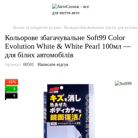
Воски та покриття кузова
Кольорозбагачувальні пасти для кузова
Кольорове збагачувальне Soft99 Color
Evolution White & White Pearl 100мл —
для білих автомобілів
Артикул:
00501
Написати відгук
−15%
6
6