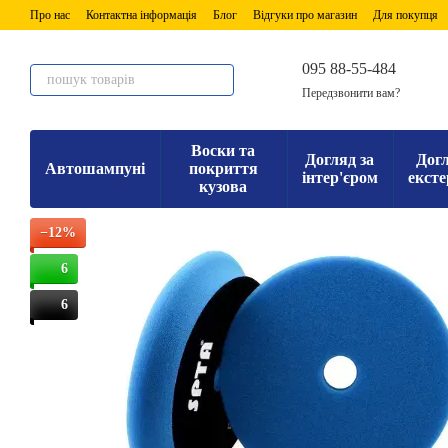
Перейти до основного контенту
Про нас
Контактна інформація
Блог
Відгуки про магазин
Для покупця
095 88-55-484
Передзвонити вам?
Воски та
Догляд за
Догл
Автошампуні
покриття
інтер'єром
ексте
кузова
−12%
6
6