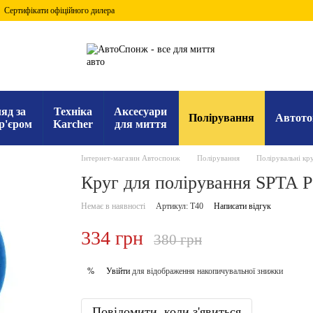
Сертифікати офіційного дилера
яд за
Техніка
Аксесуари
Полірування
Автото
р'єром
Karcher
для миття
Інтернет-магазин Автоспонж
Полірування
Полірувальні кр
Круг для полірування SPTA Po
Немає в наявності
Артикул: T40
Написати відгук
334 грн
380 грн
Увійти
для відображення накопичувальної знижки
%
Повідомити, коли з'явиться