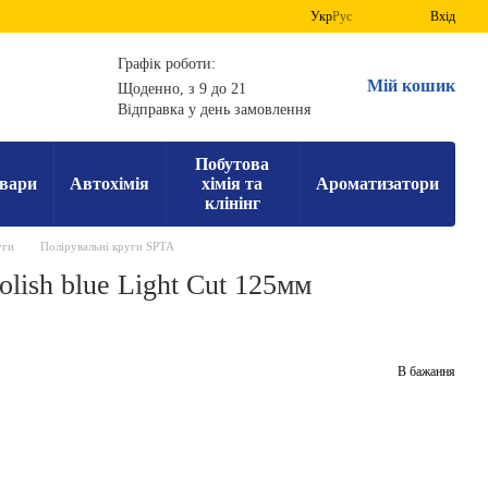
Укр
Рус
Вхід
Графік роботи:
Мій кошик
Щоденно, з 9 до 21
Відправка у день замовлення
Побутова
вари
Автохімія
хімія та
Ароматизатори
клінінг
уги
Полірувальні круги SPTA
lish blue Light Cut 125мм
В бажання