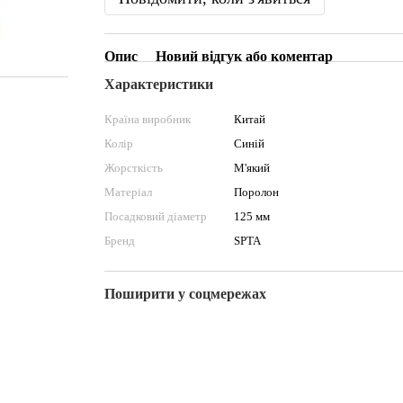
Опис
Новий відгук або коментар
Характеристики
Країна виробник
Китай
Колір
Синій
Жорсткість
М'який
Матеріал
Поролон
Посадковий діаметр
125 мм
Бренд
SPTA
Поширити у соцмережах