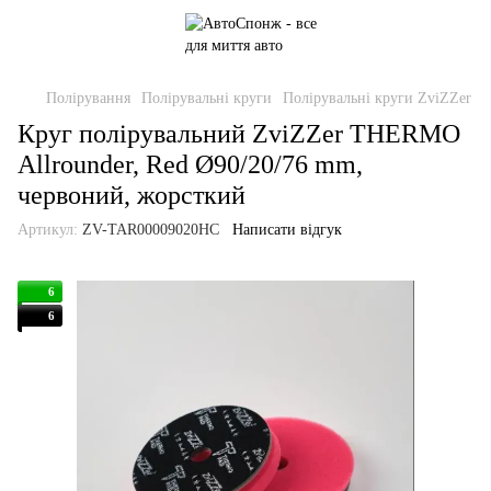
Полірування
Полірувальні круги
Полірувальні круги ZviZZer
Круг полірувальний ZviZZer THERMO
Allrounder, Red Ø90/20/76 mm,
червоний, жорсткий
Артикул:
ZV-TAR00009020HC
Написати відгук
6
6