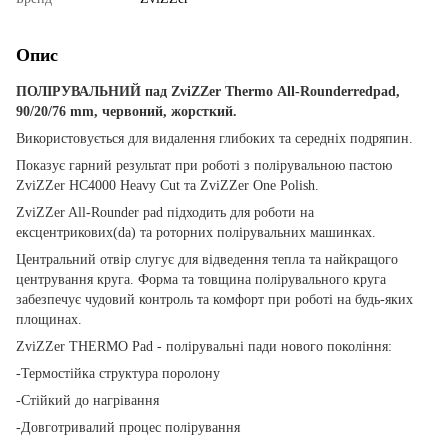
Опис
ПОЛІРУВАЛЬНИЙ пад
ZviZZer Thermo
All
-
Rounder
redpad,
90/20/76
mm, червоний, жорсткий.
Використовується для видалення глибоких та середніх подряпин.
Показує гарний результат при роботі з полірувальною пастою
ZviZZer HC4000 Heavy Cut та ZviZZer One Polish.
ZviZZer All-Rounder pad підходить для роботи на
ексцентрикових(da) та роторних полірувальних машинках.
Центральний отвір слугує для відведення тепла та найкращого
центрування круга. Форма та товщина полірувального круга
забезпечує чудовий контроль та комфорт при роботі на будь-яких
площинах.
ZviZZer THERMO Pad - полірувальні пади нового покоління:
-Термостійка структура поролону
-Стійкий до нагрівання
-Довготривалий процес полірування