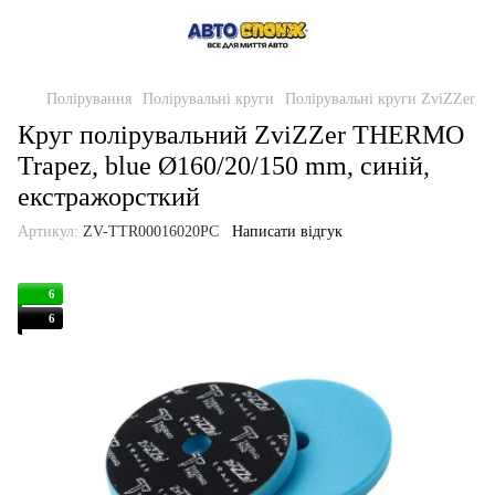
Полірування
Полірувальні круги
Полірувальні круги ZviZZer
Круг полірувальний ZviZZer THERMO
Trapez, blue Ø160/20/150 mm, синій,
екстражорсткий
Артикул:
ZV-TTR00016020PC
Написати відгук
6
6