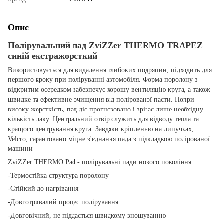
Опис
Полірувальний пад ZviZZer THERMO TRAPEZ
синій екстражорсткий
Використовується для видалення глибоких подряпин, підходить для
першого кроку при поліруванні автомобіля. Форма поролону з
відкритим осередком забезпечує хорошу вентиляцію круга, а також
швидке та ефективне очищення від полірованої пасти. Попри
високу жорсткість, пад діє прогнозовано і зрізає лише необхідну
кількість лаку. Центральний отвір служить для відводу тепла та
кращого центрування круга. Завдяки кріпленню на липучках,
Velcro, гарантовано міцне з'єднання пада з підкладкою полірованої
машини
ZviZZer THERMO Pad - полірувальні пади нового покоління:
-Термостійка структура поролону
-Стійкий до нагрівання
-Довготривалий процес полірування
-Довговічний, не піддається швидкому зношуванню