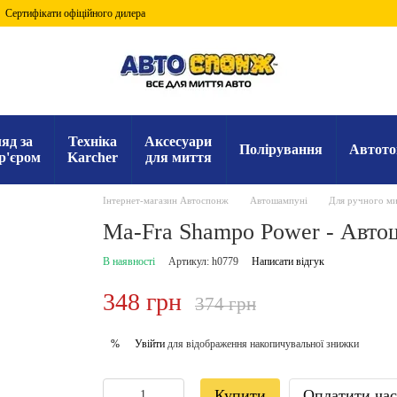
Сертифікати офіційного дилера
яд за
Техніка
Аксесуари
Полірування
Автото
р'єром
Karcher
для миття
Інтернет-магазин Автоспонж
Автошампуні
Для ручного ми
Ma-Fra Shampo Power - Автош
В наявності
Артикул: h0779
Написати відгук
348 грн
374 грн
Увійти
для відображення накопичувальної знижки
%
Купити
Оплатити ча