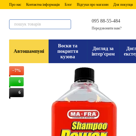
Перейти до основного контенту
Про нас
Контактна інформація
Блог
Відгуки про магазин
Для покупця
095 88-55-484
Передзвонити вам?
Воски та
Догляд за
Догл
Автошампуні
покриття
інтер'єром
ексте
кузова
−7%
6
6