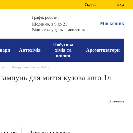
Укр
Рус
Вхід
Графік роботи:
Мій кошик
Щоденно, з 9 до 21
Відправка у день замовлення
Побутова
вари
Автохімія
хімія та
Ароматизатори
клінінг
ття
Для ручного миття MaFra
ампунь для миття кузова авто 1л
В бажання
стинами
Замовити швидко