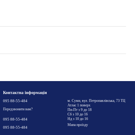
Контактна інформація
095 88-55-484
м. Суми, вул. Петропавлівська, 73 ТЦ
Атлас 1 поверх
Передзвонити вам?
Пн-Пт з 9 до 18
Сб з 10 до 16
Нд з 10 до 16
095 88-55-484
Мапа проїзду
095 88-55-484