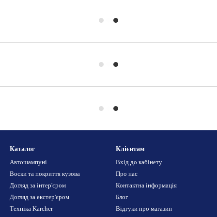
Каталог
Клієнтам
Автошампуні
Вхід до кабінету
Воски та покриття кузова
Про нас
Догляд за інтер'єром
Контактна інформація
Догляд за екстер'єром
Блог
Техніка Karcher
Відгуки про магазин