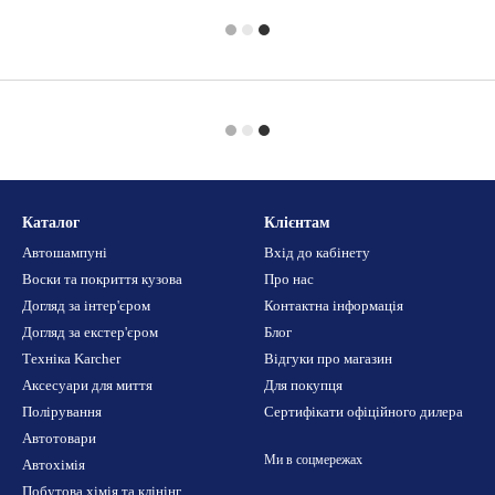
Каталог
Клієнтам
Автошампуні
Вхід до кабінету
Воски та покриття кузова
Про нас
Догляд за інтер'єром
Контактна інформація
Догляд за екстер'єром
Блог
Техніка Karcher
Відгуки про магазин
Аксесуари для миття
Для покупця
Полірування
Сертифікати офіційного дилера
Автотовари
Ми в соцмережах
Автохімія
Побутова хімія та клінінг