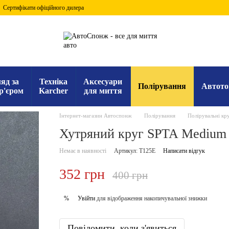
Сертифікати офіційного дилера
яд за
Техніка
Аксесуари
Полірування
Автото
р'єром
Karcher
для миття
Інтернет-магазин Автоспонж
Полірування
Полірувальні кр
Хутряний круг SPTA Medium 
Немає в наявності
Артикул: T125E
Написати відгук
352 грн
400 грн
Увійти
для відображення накопичувальної знижки
%
Повідомити, коли з'явиться