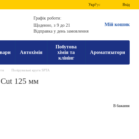
Укр
Рус
Вхід
Графік роботи:
Мій кошик
Щоденно, з 9 до 21
Відправка у день замовлення
Побутова
вари
Автохімія
хімія та
Ароматизатори
клінінг
уги
Полірувальні круги SPTA
Cut 125 мм
В бажання