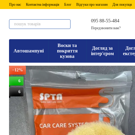
Перейти до основного контенту
Про нас
Контактна інформація
Блог
Відгуки про магазин
Для покупця
095 88-55-484
Передзвонити вам?
Воски та
Догляд за
Догл
Автошампуні
покриття
інтер'єром
ексте
кузова
−12%
6
6