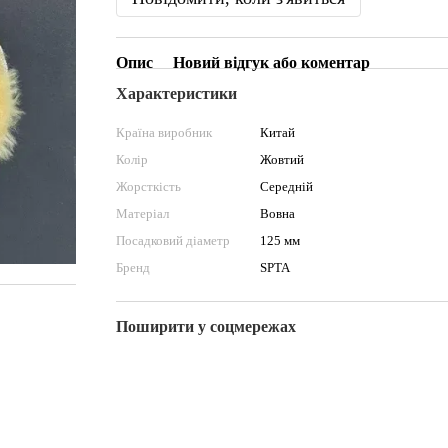
Опис
Новий відгук або коментар
Характеристики
Країна виробник
Китай
Колір
Жовтий
Жорсткість
Середній
Матеріал
Вовна
Посадковий діаметр
125 мм
Бренд
SPTA
Поширити у соцмережах