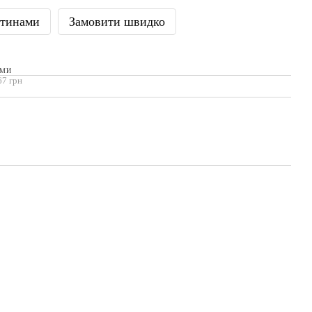
стинами
Замовити швидко
АМИ
67 грн