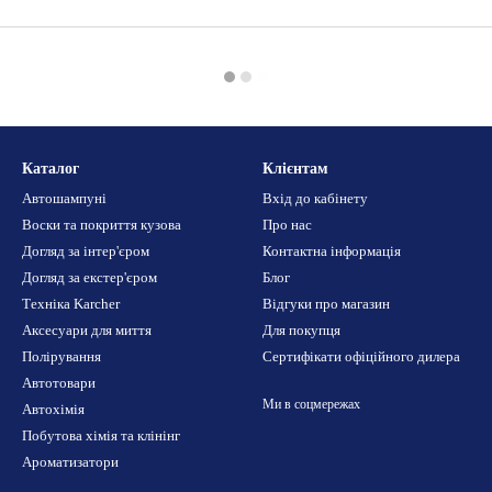
Каталог
Клієнтам
Автошампуні
Вхід до кабінету
Воски та покриття кузова
Про нас
Догляд за інтер'єром
Контактна інформація
Догляд за екстер'єром
Блог
Техніка Karcher
Відгуки про магазин
Аксесуари для миття
Для покупця
Полірування
Сертифікати офіційного дилера
Автотовари
Ми в соцмережах
Автохімія
Побутова хімія та клінінг
Ароматизатори