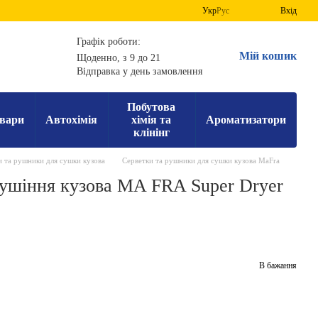
Укр
Рус
Вхід
Графік роботи:
Мій кошик
Щоденно, з 9 до 21
Відправка у день замовлення
Побутова
вари
Автохімія
хімія та
Ароматизатори
клінінг
и та рушники для сушки кузова
Серветки та рушники для сушки кузова MaFra
ушіння кузова MA FRA Super Dryer
В бажання