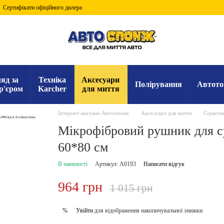
Сертифікати офіційного дилера
яд за
Техніка
Аксесуари
Полірування
Автото
р'єром
Karcher
для миття
Інтернет-магазин Автоспонж
Аксесуари для миття
Серветк
Мікрофібровий рушник для с
60*80 см
В наявності
Артикул: A0193
Написати відгук
964 грн
1 015 грн
Увійти
для відображення накопичувальної знижки
%