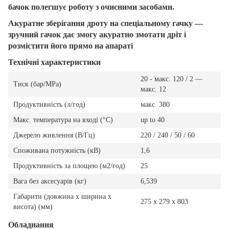
бачок полегшує роботу з очисними засобами.
Акуратне зберігання дроту на спеціальному гачку —
зручний гачок дає змогу акуратно змотати дріт і
розмістити його прямо на апараті
Технічні характеристики
20 - макс. 120 / 2 —
Тиск (бар/MPa)
макс. 12
Продуктивність (л/год)
макс. 380
Макс. температура на вході (°C)
up to 40
Джерело живлення (В/Гц)
220 / 240 / 50 / 60
Споживана потужність (кВ)
1,6
Продуктивність за площею (м2/год)
25
Вага без аксесуарів (кг)
6,539
Габарити (довжина х ширина х
275 x 279 x 803
висота) (мм)
Обладнання