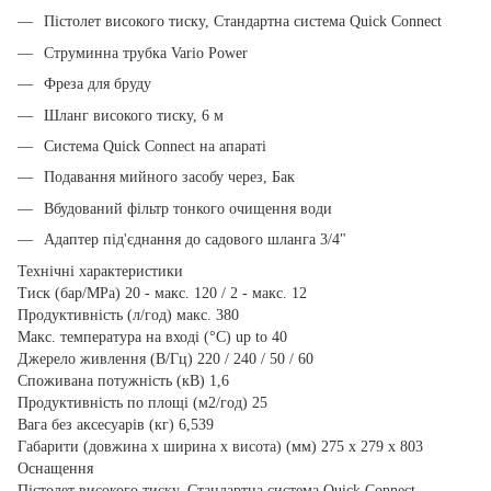
Пістолет високого тиску, Стандартна система Quick Connect
Струминна трубка Vario Power
Фреза для бруду
Шланг високого тиску, 6 м
Система Quick Connect на апараті
Подавання мийного засобу через, Бак
Вбудований фільтр тонкого очищення води
Адаптер під'єднання до садового шланга 3/4"
Технічні характеристики
Тиск (бар/MPa) 20 - макс. 120 / 2 - макс. 12
Продуктивність (л/год) макс. 380
Макс. температура на вході (°C) up to 40
Джерело живлення (В/Гц) 220 / 240 / 50 / 60
Споживана потужність (кВ) 1,6
Продуктивність по площі (м2/год) 25
Вага без аксесуарів (кг) 6,539
Габарити (довжина х ширина х висота) (мм) 275 x 279 x 803
Оснащення
Пістолет високого тиску, Стандартна система Quick Connect