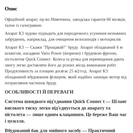
Опис
Офіційний апарат, пр-во Німеччина, заводська гарантія 60 місяців,
талон із галограмою.
Апарат K3 чудово підходить для періодичного усунення незначних
забруднень, наприклад, для очищення велосипедів і мотоциклів.
Апарат K3 — Скажи "Прощавай!" бруду. Апарат обладнаний 6 м
шлангом, насадкою Vario Power (віорною) і брудовою фрезою,
пістолетом Quick Connect. Колеса та ручка для переміщення дають
змогу легко доставляти його до різних місць виконання робіт.
Продуктивність за площею досягає 25 м2/год. Апарат K3
обладнаний вбудованим фільтром, який надійно захищає мотор від
потрапляння частинок бруду.
ОСОБЛИВОСТІ Й ПЕРЕВАГИ
Система швидкого під'єднання Quick Connec t — Шланг
високого тиску легко під'єднується до апарату та
пістолета — лише одним клацанням. Це береже Ваш час
і зусилля.
Вбудований бак для мийного засобу — Практичний