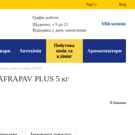
Укр
Рус
Вхід
Графік роботи:
Мій кошик
Щоденно, з 9 до 21
Відправка у день замовлення
Побутова
вари
Автохімія
хімія та
Ароматизатори
клінінг
утова хімія та клінінг MaFra
MAFRAPAV PLUS 5 кг
В бажання
стинами
Замовити швидко