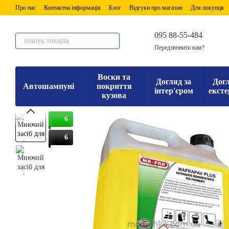
Перейти до основного контенту
Про нас
Контактна інформація
Блог
Відгуки про магазин
Для покупця
095 88-55-484
Передзвонити вам?
Воски та
Догляд за
Догл
Автошампуні
покриття
інтер'єром
ексте
кузова
6
6