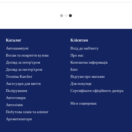
Каталог
Клієнтам
Автошампуні
Вхід до кабінету
Воски та покриття кузова
Про нас
Догляд за інтер'єром
Контактна інформація
Догляд за екстер'єром
Блог
Техніка Karcher
Відгуки про магазин
Аксесуари для миття
Для покупця
Полірування
Сертифікати офіційного дилера
Автотовари
Ми в соцмережах
Автохімія
Побутова хімія та клінінг
Ароматизатори