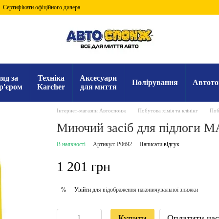
Сертифікати офіційного дилера
яд за
Техніка
Аксесуари
Полірування
Автото
р'єром
Karcher
для миття
Інтернет-магазин Автоспонж
Побутова хімія та клінінг
Поб
Миючий засіб для підлоги 
В наявності
Артикул: P0692
Написати відгук
1 201 грн
Увійти
для відображення накопичувальної знижки
%
Купити
Оплатити ча