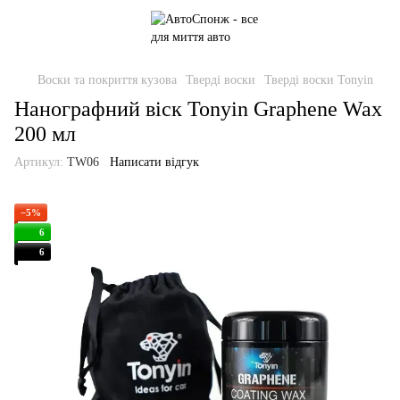
Воски та покриття кузова
Тверді воски
Тверді воски Tonyin
Нанографний віск Tonyin Graphene Wax
200 мл
Артикул:
TW06
Написати відгук
−5%
6
6