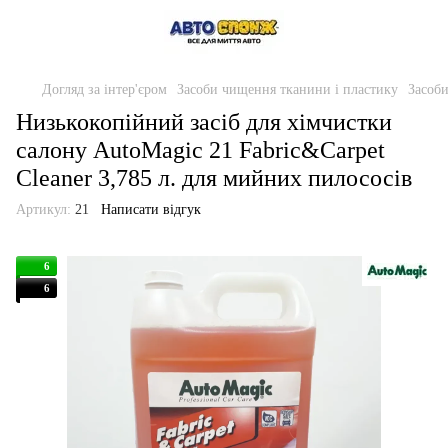
Догляд за інтер'єром
Засоби чищення тканини і пластику
Засоби
Низькокопійний засіб для хімчистки
салону AutoMagic 21 Fabric&Carpet
Cleaner 3,785 л. для мийних пилососів
Артикул:
21
Написати відгук
6
6