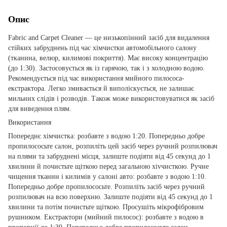
Опис
Fabric and Carpet Cleaner — це низькопінний засіб для видалення
стійких забруднень під час хімчистки автомобільного салону
(тканина, велюр, килимові покриття). Має високу концентрацію
(до 1:30). Застосовується як із гарячою, так і з холодною водою.
Рекомендується під час використання мийного пилососа-
екстрактора. Легко змивається й виполіскується, не залишає
мильних слідів і розводів. Також може використовуватися як засіб
для виведення плям.
Використання
Попереднє хімчистка: розбавте з водою 1:20. Попередньо добре
пропилососьте салон, розпиліть цей засіб через ручний розпилювач
на плями та забруднені місця, залиште подіяти від 45 секунд до 1
хвилини й почистьте щіткою перед загальною хіvчисткою. Ручне
чищення тканин і килимів у салоні авто: розбавте з водою 1:10.
Попередньо добре пропилососьте. Розпиліть засіб через ручний
розпилювач на всю поверхню. Залиште подіяти від 45 секунд до 1
хвилини та потім почистьте щіткою. Просушіть мікрофібровим
рушником. Екстрактори (мийний пилосос): розбавте з водою в