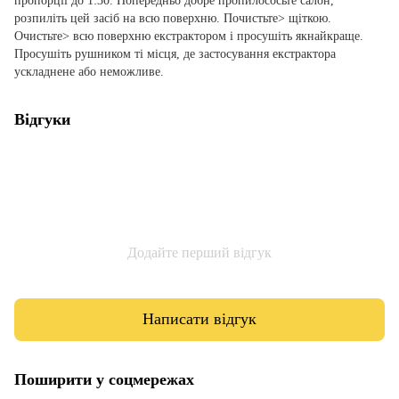
пропорції до 1:30. Попередньо добре пропилососьте салон,
розпиліть цей засіб на всю поверхню. Почистьте> щіткою.
Очистьте> всю поверхню екстрактором і просушіть якнайкраще.
Просушіть рушником ті місця, де застосування екстрактора
ускладнене або неможливе.
Відгуки
Додайте перший відгук
Написати відгук
Поширити у соцмережах