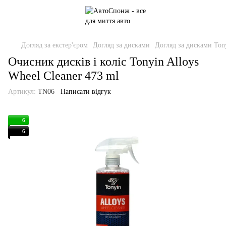
Догляд за екстер'єром
Догляд за дисками
Догляд за дисками Ton
Очисник дисків і коліс Tonyin Alloys
Wheel Cleaner 473 ml
Артикул:
TN06
Написати відгук
6
6