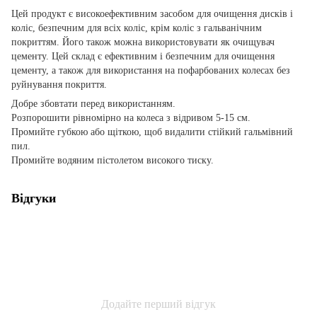
Цей продукт є високоефективним засобом для очищення дисків і
коліс, безпечним для всіх коліс, крім коліс з гальванічним
покриттям. Його також можна використовувати як очищувач
цементу. Цей склад є ефективним і безпечним для очищення
цементу, а також для використання на пофарбованих колесах без
руйнування покриття.
Добре збовтати перед використанням.
Розпорошити рівномірно на колеса з відривом 5-15 см.
Промийте губкою або щіткою, щоб видалити стійкий гальмівний
пил.
Промийте водяним пістолетом високого тиску.
Відгуки
Додайте перший відгук