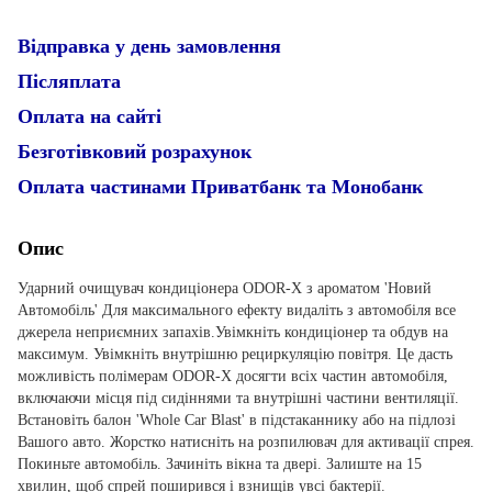
Відправка у день замовлення
Післяплата
Оплата на сайті
Безготівковий розрахунок
Оплата частинами Приватбанк та Монобанк
Опис
Ударний очищувач кондиціонера ODOR-X з ароматом 'Новий
Автомобіль' Для максимального ефекту видаліть з автомобіля все
джерела неприємних запахів.Увімкніть кондиціонер та обдув на
максимум. Увімкніть внутрішню рециркуляцію повітря. Це дасть
можливість полімерам ODOR-X досягти всіх частин автомобіля,
включаючи місця під сидіннями та внутрішні частини вентиляції.
Встановіть балон 'Whole Car Blast' в підстаканнику або на підлозі
Вашого авто. Жорстко натисніть на розпилювач для активації спрея.
Покиньте автомобіль. Зачиніть вікна та двері. Залиште на 15
хвилин, щоб спрей поширився і взнищів увсі бактерії.