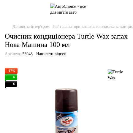
Догляд за інтер'єром
Нейтралізатори запахів та очистка кондици
Очисник кондиціонера Turtle Wax запах
Нова Машина 100 мл
Артикул:
53948
Написати відгук
−17%
6
6